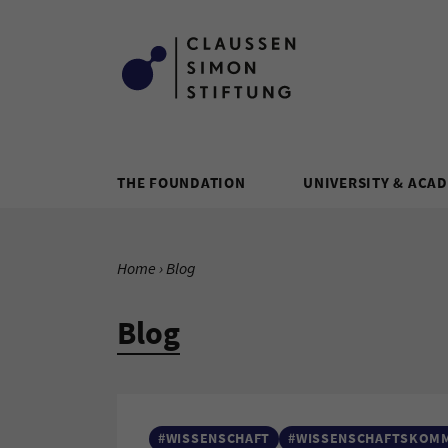
Zum Inhalt springen
THE FOUNDATION
UNIVERSITY & ACA
YOU ARE HERE:
Home
Current Page:
Blog
Blog
#WISSENSCHAFT
#WISSENSCHAFTSKOM