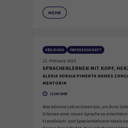
MEHR
#BILDUNG
#WISSENSCHAFT
21. February 2023
SPRACHENLERNEN MIT KOPF, HER
ALEXIA SORAIA PIMENTA GOMES ZONC
MENTORIN
11:00 UHR
Was können Lehrer:innen tun, um ihren Sch
Erlernen einer neuen Sprache zu erleichter
Französisch- und Spanischlehrerin Alexia S
Gomes Zonca findet, dass sich theaterpäda