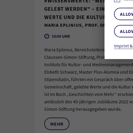
#WISSENSWERTE: "WERTE SIND NI
GELEBT WERDEN" – EIN GESPRÄC
ALLO
WERTE UND DIE KULTUR DES DIS
MARIA EPLINIUS, PROF. DR. MARTIN 
ALLO
10:00 UHR
Imprint &
Maria Eplinius, Bereichsleiterin Dialog & Per
Claussen-Simon-Stiftung, Prof. Dr. Martin Zie
Instituts für Kultur- und Medienmanagement
Elsbeth Schwarz, Master Plus-Alumna und Di
Stipendiatin, führten ein Gespräch über off
Gemeinschaft, gelebte Werte und die Kultur 
ist im Buch „Geschichten vom Mehr“ erschie
anlässlich des 40-jährigen Jubiläums 2022 v
Simon-Stiftung herausgegeben wurde.
MEHR