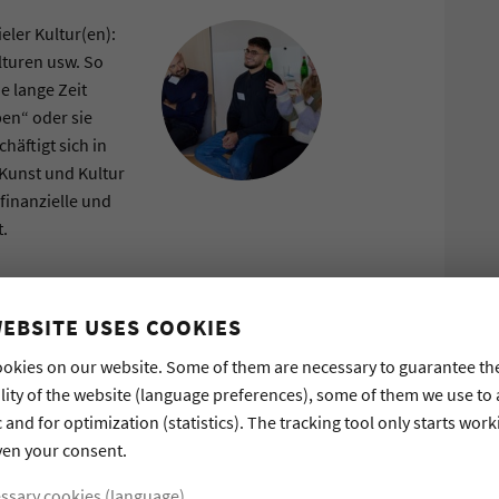
ieler Kultur(en):
lturen usw. So
ne lange Zeit
ben“ oder sie
häftigt sich in
 Kunst und Kultur
finanzielle und
t.
WEBSITE USES COOKIES
okies on our website. Some of them are necessary to guarantee th
lity of the website (language preferences), some of them we use to
c and for optimization (statistics). The tracking tool only starts work
AM
#WISSENSCHAFT
#WISSENSWERTE
ven your consent.
ssary cookies (language)