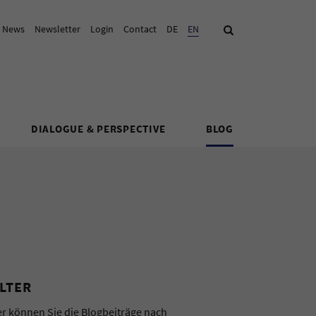
& News
Newsletter
Login
Contact
DE
Current Language:
EN
Search
DIALOGUE & PERSPECTIVE
BLOG
ILTER
er können Sie die Blogbeiträge nach