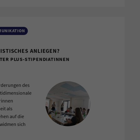
MUNIKATION
NISTISCHES ANLIEGEN?
TER PLUS-STIPENDIATINNEN
orderungen des
ltidimensionale
orinnen
it als
ehen auf die
 widmen sich