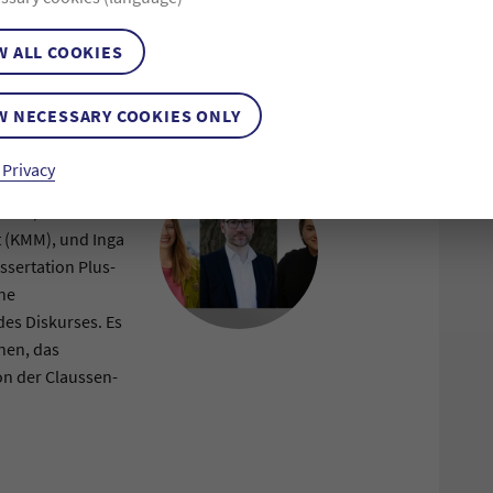
CHT EINFACH DA, SIE MÜSSEN AUCH
H ÜBER OFFENE GEMEINSCHAFT, GELEBTE
W ALL COOKIES
KURSES
ZIEROLD UND INGA SCHWARZ IM GESPRÄCH
W NECESSARY COOKIES ONLY
 Privacy
spektive der
rold, Leiter des
 (KMM), und Inga
ssertation Plus-
ene
des Diskurses. Es
nen, das
on der Claussen-