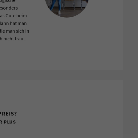
esonders
Das Gute beim
 dann hat man
ie man sich in
 nicht traut.
PREIS?
R PLUS