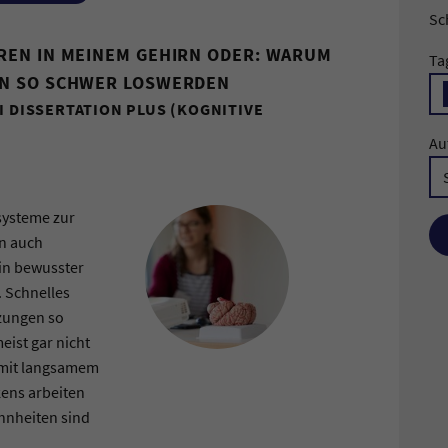
Sc
REN IN MEINEM GEHIRN ODER: WARUM
Ta
N SO SCHWER LOSWERDEN
I DISSERTATION PLUS (KOGNITIVE
Au
systeme zur
en auch
in bewusster
. Schnelles
zungen so
eist gar nicht
r mit langsamem
ens arbeiten
hnheiten sind