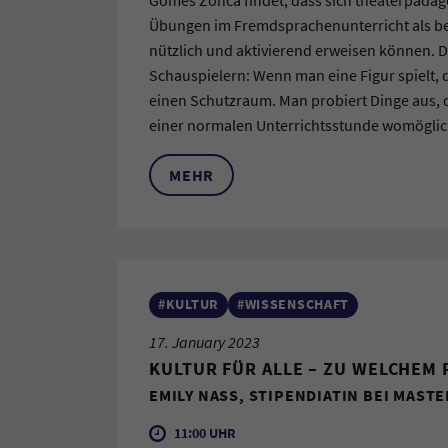
Übungen im Fremdsprachenunterricht als b
nützlich und aktivierend erweisen können. 
Schauspielern: Wenn man eine Figur spielt,
einen Schutzraum. Man probiert Dinge aus, d
einer normalen Unterrichtsstunde womöglich
MEHR
#KULTUR
#WISSENSCHAFT
17. January 2023
KULTUR FÜR ALLE – ZU WELCHEM 
EMILY NASS, STIPENDIATIN BEI MASTE
11:00 UHR