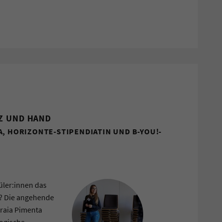
Z UND HAND
A, HORIZONTE-STIPENDIATIN UND B-YOU!-
üler:innen das
n? Die angehende
oraia Pimenta
gogische