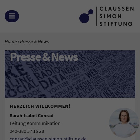
Zum Inhalt springen
MENÜ ÖFFNEN
SIE BEFINDEN SICH HIER:
Home
Aktuelle Seite:
Presse & News
Presse & News
HERZLICH WILLKOMMEN!
Sarah-Isabel Conrad
Leitung Kommunikation
040-380 37 15 28
conrad@claussen-simon-stiftung.de