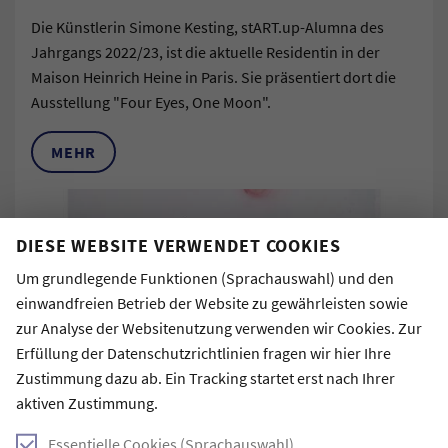
Die Künstlerin Simone Kesting, stART.up-Alumna des
Jahrgangs 2022/23, ist die aktuelle Residentin in der
Maison Heinrich Heine in Paris. Sie präsentiert dort die
Ausstellung "Four Eyes, One Moon".
MEHR
DIESE WEBSITE VERWENDET COOKIES
Um grundlegende Funktionen (Sprachauswahl) und den
einwandfreien Betrieb der Website zu gewährleisten sowie
zur Analyse der Websitenutzung verwenden wir Cookies. Zur
Erfüllung der Datenschutzrichtlinien fragen wir hier Ihre
3. März 2026
Zustimmung dazu ab. Ein Tracking startet erst nach Ihrer
ALUMNI:AETREFFEN DES WISSKOMM-KOLLEGS:
aktiven Zustimmung.
EIN NETZWERK, DAS TRÄGT
Essentielle Cookies (Sprachauswahl)