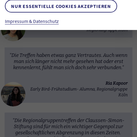
unserer Zusammenkünfte bedanken!"
NUR ESSENTIELLE COOKIES AKZEPTIEREN
Antonia Gustke
Impressum & Datenschutz
B-MINT-Alumna, Master Plus-Stipendiatin,
Regionalgruppe Köln
"Die Treffen haben etwas ganz Vertrautes. Auch wenn
man sich länger nicht mehr gesehen hat oder erst
kennenlernt, fühlt man sich doch sehr verbunden."
Ria Kapoor
Early Bird-Frühstudium- Alumna, Regionalgruppe
Köln
"Die Regionalgruppentreffen der Claussen-Simon-
Stiftung sind für mich ein wichtiger Gegenpol zur
gesellschaftlichen Abgrenzung in diesen Zeiten.