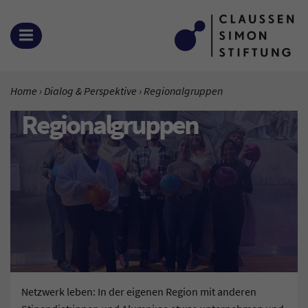
Zum Inhalt springen
MENÜ ÖFFNEN
SIE BEFINDEN SICH HIER:
Home
Dialog & Perspektive
Aktuelle Seite:
Regionalgruppen
Regionalgruppen
Netzwerk leben: In der eigenen Region mit anderen