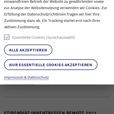
einwandfreien Betrieb der Website zu gewährleisten sowie
BILD
1
/
151
VORHERIGES BI
NÄCHST
zur Analyse der Websitenutzung verwenden wir Cookies. Zur
Erfüllung der Datenschutzrichtlinien fragen wir hier Ihre
Zustimmung dazu ab. Ein Tracking startet erst nach Ihrer
aktiven Zustimmung.
"Verbundenheit - wie gestalten wir Gemeinschaft?"
Vom 16. bis 18. September 2022 fand unser alljährliches
Essentielle Cookies (Sprachauswahl)
transdisziplinäres Stipendiat:innentreffen mit rund 90
Teilnehmenden statt – und dies endlich wieder in der
ALLE AKZEPTIEREN
Jugendherberge am Ratzeburger See! Nach gelungenen
digitalen Zusammenkünften in den letzten zwei
NUR ESSENTIELLE COOKIES AKZEPTIEREN
Pandemiejahren war die Freude über echte Begegnungen und
gemeinsames Lernen, Diskutieren und Lachen riesig.
Impressum & Datenschutz
Fotos: (c) Sven Wied & CSS
STIPENDIAT:INNENTREFFEN REMOTE 2021