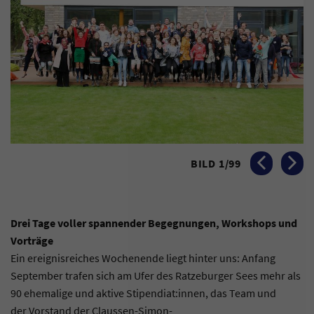
BILD
1
/
99
VORHERIGES BI
NÄCHST
Drei Tage voller spannender Begegnungen, Workshops und
Vorträge
Ein ereignisreiches Wochenende liegt hinter uns: Anfang
September trafen sich am Ufer des Ratzeburger Sees mehr als
90 ehemalige und aktive Stipendiat:innen, das Team und
der Vorstand der Claussen-Simon-