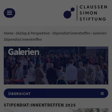
Zum Inhalt springen
MENÜ ÖFFNEN
SIE BEFINDEN SICH HIER:
Home
Dialog & Perspektive
Stipendiat:innentreffen
Aktuelle Sei
Galerien
Stipendiat:innentreffen
Galerien
ÜBERSICHT
STIPENDIAT:INNENTREFFEN 2025