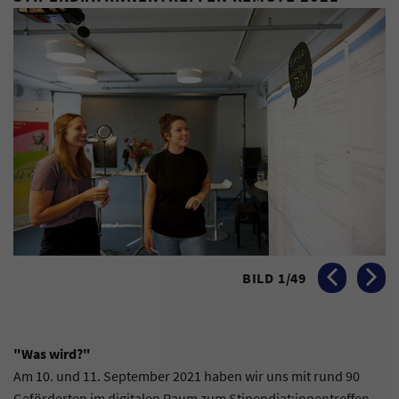
BILD
1
/
49
VORHERIGES BI
NÄCHST
"Was wird?"
Am 10. und 11. September 2021 haben wir uns mit rund 90
Geförderten im digitalen Raum zum Stipendiat:innentreffen