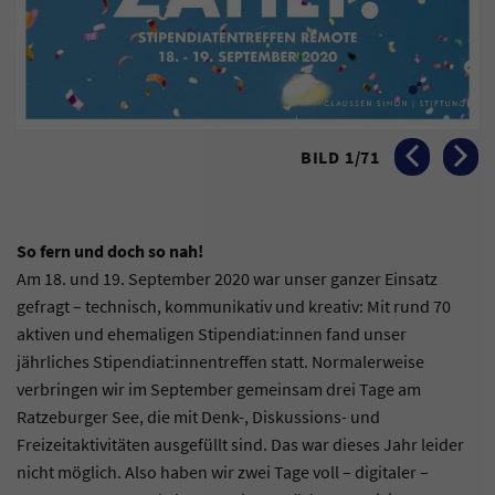
BILD
1
/
71
VORHERIGES BI
NÄCHST
So fern und doch so nah!
Am 18. und 19. September 2020 war unser ganzer Einsatz
gefragt – technisch, kommunikativ und kreativ: Mit rund 70
aktiven und ehemaligen Stipendiat:innen fand unser
jährliches Stipendiat:innentreffen statt. Normalerweise
verbringen wir im September gemeinsam drei Tage am
Ratzeburger See, die mit Denk-, Diskussions- und
Freizeitaktivitäten ausgefüllt sind. Das war dieses Jahr leider
nicht möglich. Also haben wir zwei Tage voll – digitaler –