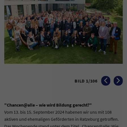
BILD
1
/
106
VORHERIGES BI
NÄCHST
"Chancen@alle – wie wird Bildung gerecht?"
Vom 13. bis 15. September 2024 habenen wir uns mit 108
aktiven und ehemaligen Geförderten in Ratzeburg getroffen.
Das Wochenende stand unter dem Titel „Chancen@alle: Wie