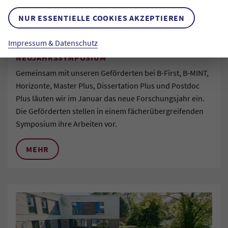
NUR ESSENTIELLE COOKIES AKZEPTIEREN
Impressum & Datenschutz
NEUJAHRSSYMPOSIUM
Gemeinsam mit unseren Geförderten bei B-First, B-MINT,
Horizonte, Master Plus, Dissertation Plus und Postdoc
Plus läuten wir im Januar das neue Forschungsjahr ein.
Die Geförderten stellen in einem fächerübergreifenden
Symposium ihre Arbeiten vor.
MEHR