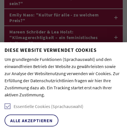
sein?"
Emily Nass: "Kultur für alle - zu welchem
Preis?"
Mareen Schröder & Lea Holst:
"Klimagerechtigkeit – ein feministisches
Anliegen?"
DIESE WEBSITE VERWENDET COOKIES
Zami Khalil: "Ich merke jetzt zum ersten Mal,
Um grundlegende Funktionen (Sprachauswahl) und den
dass ich völlig in Ordnung bin, so wie ich bin"
einwandfreien Betrieb der Website zu gewährleisten sowie
zur Analyse der Websitenutzung verwenden wir Cookies. Zur
Erfüllung der Datenschutzrichtlinien fragen wir hier Ihre
Zustimmung dazu ab. Ein Tracking startet erst nach Ihrer
aktiven Zustimmung.
Essentielle Cookies (Sprachauswahl)
ALLE AKZEPTIEREN