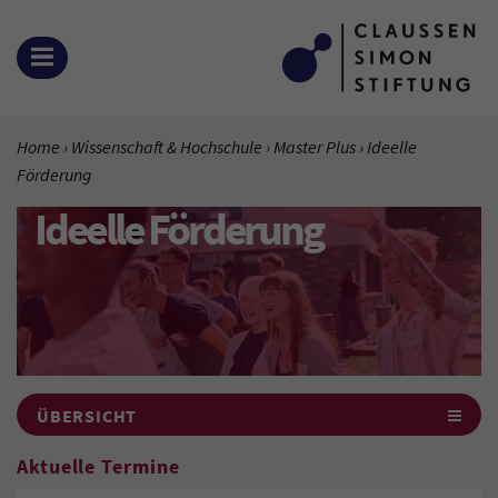
Zum Inhalt springen
MENÜ ÖFFNEN
SIE BEFINDEN SICH HIER:
Home
Wissenschaft & Hochschule
Master Plus
Aktuelle Seite:
Ideelle
Förderung
Ideelle Förderung
ÜBERSICHT
Aktuelle Termine