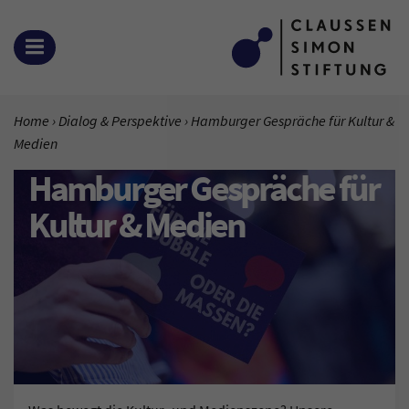
Zum Inhalt springen
MENÜ ÖFFNEN
SIE BEFINDEN SICH HIER:
Home
Dialog & Perspektive
Aktuelle Seite:
Hamburger Gespräche für Kultur &
Medien
Hamburger Gespräche für
Kultur & Medien