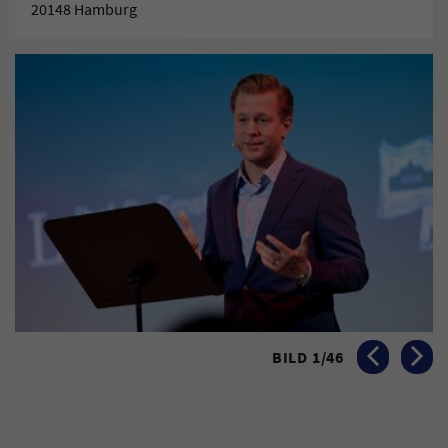
20148 Hamburg
BILD
1
/
46
VORHERIGES BI
NÄCHST