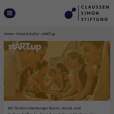
Zum Inhalt springen
MENÜ ÖFFNEN
SIE BEFINDEN SICH HIER:
Home
Kunst & Kultur
Aktuelle Seite:
stART.up
stART.up
Wir fördern Hamburger Kunst-, Musik- und