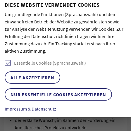
DIESE WEBSITE VERWENDET COOKIES
30. Oktober 2026
START.UP: ZEIT- UND SELBSTMANAGEMENT
Um grundlegende Funktionen (Sprachauswahl) und den
einwandfreien Betrieb der Website zu gewährleisten sowie
zur Analyse der Websitenutzung verwenden wir Cookies. Zur
Erfüllung der Datenschutzrichtlinien fragen wir hier Ihre
KRITERIEN FÜR DIE FÖRDERUNG
Zustimmung dazu ab. Ein Tracking startet erst nach Ihrer
künstlerische Exzellenz
aktiven Zustimmung.
ein abgeschlossenes künstlerisches
Hochschulstudium
Essentielle Cookies (Sprachauswahl)
erste Berufserfahrungen im künstlerischen Bereich
Qualität der Bewerbungsunterlagen
ALLE AKZEPTIEREN
überzeugendes Interesse für eine Teilnahme am
Curriculum
NUR ESSENTIELLE COOKIES AKZEPTIEREN
eine sozial engagierte und am Austausch interessierte
Persönlichkeit
Impressum & Datenschutz
ein hohes Reflexionsvermögen
der erklärte Wunsch, im Rahmen der Förderung ein
künstlerisches Projekt zu entwickeln