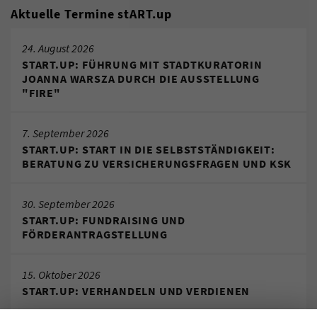
Aktuelle Termine stART.up
24. August 2026
START.UP: FÜHRUNG MIT STADTKURATORIN
JOANNA WARSZA DURCH DIE AUSSTELLUNG
"FIRE"
7. September 2026
START.UP: START IN DIE SELBSTSTÄNDIGKEIT:
BERATUNG ZU VERSICHERUNGSFRAGEN UND KSK
30. September 2026
START.UP: FUNDRAISING UND
FÖRDERANTRAGSTELLUNG
15. Oktober 2026
START.UP: VERHANDELN UND VERDIENEN