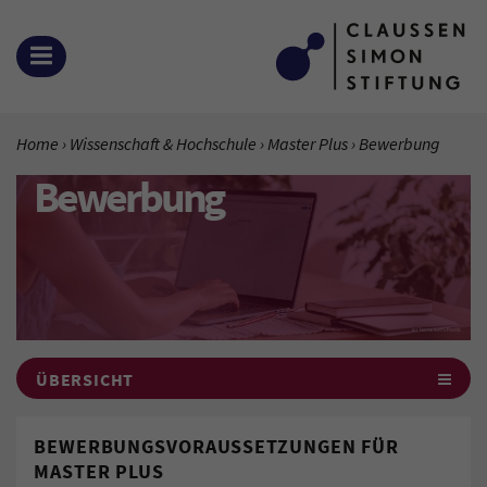
Zum Inhalt springen
MENÜ ÖFFNEN
SIE BEFINDEN SICH HIER:
Home
Wissenschaft & Hochschule
Master Plus
Aktuelle Seite:
Bewerbung
Bewerbung
ÜBERSICHT
BEWERBUNGSVORAUSSETZUNGEN FÜR
MASTER PLUS