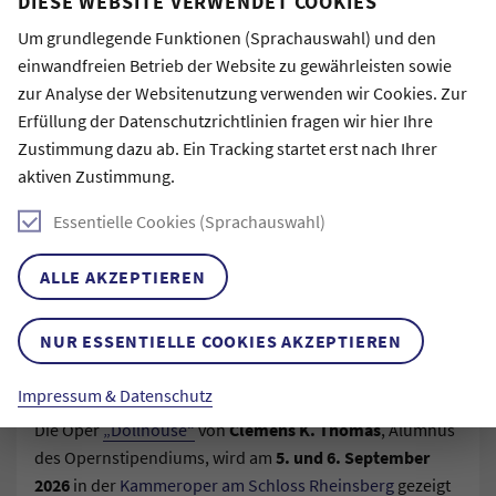
DIESE WEBSITE VERWENDET COOKIES
themengebunden in Absprache mit den beiden
Kooperationsinstitutionen.
Um grundlegende Funktionen (Sprachauswahl) und den
einwandfreien Betrieb der Website zu gewährleisten sowie
zur Analyse der Websitenutzung verwenden wir Cookies. Zur
QUEERE ZUGÄNGE INS THEATER
Erfüllung der Datenschutzrichtlinien fragen wir hier Ihre
René*e Reith
, Dissertation Kunst-Stipendiat:in seit 2025,
Zustimmung dazu ab. Ein Tracking startet erst nach Ihrer
gibt einen
Workshop vom 11.9. - 13.9.2026
an der
aktiven Zustimmung.
Bundesakademie für Kulturelle Bildung
in
Essentielle Cookies (Sprachauswahl)
Wolfenbüttel. Der Workshop widmet sich verschiedenen
Dimensionen von Zugänglichkeit und Hindernissen für
ALLE AKZEPTIEREN
queere Ästhetiken, Arbeitsweisen sowie für sich als queer
identifizierende Künstler*innen und Publikumsgruppen.
NUR ESSENTIELLE COOKIES AKZEPTIEREN
MUSIKTHEATER: DOLLHOUSE
Impressum & Datenschutz
Die Oper
„Dollhouse“
von
Clemens K. Thomas
, Alumnus
des Opernstipendiums, wird am
5. und 6. September
2026
in der
Kammeroper am Schloss Rheinsberg
gezeigt