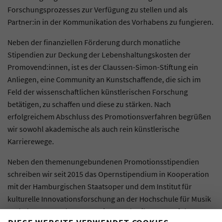
Forschungsprozesses zur Verfügung zu stellen und als
Partner:in in der Kommunikation des Vorhabens zu fungieren.
Neben der finanziellen Förderung durch monatliche
Stipendien zur Deckung der Lebenshaltungskosten der
Promovend:innen, ist es der Claussen-Simon-Stiftung ein
Anliegen, eine Community an Kunstschaffende, die sich im
Feld der wissenschaftlichen künstlerischen Forschung
betätigen, zu schaffen und diese zu stärken. Nach
erfolgreichem Abschluss des Promotionsverfahren begrüßen
wir sowohl akademische als auch rein künstlerische
Karrierewege.
Neben den themenungebundenen Promotionsstipendien
schreiben wir seit 2015 das Opernstipendium in Kooperation
mit der Hamburgischen Staatsoper und dem Institut für
kulturelle Innovationsforschung an der Hochschule für Musik
und Theater Hamburg aus. Die Ausschreibungen erfolgen