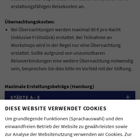
erstattungsfähigen Reisekosten an.
Übernachtungskosten:
Bei Übernachtungen werden maximal 90 € pro Nacht
(inklusive Frühstück) erstattet. Bei Teilnahme an
Workshops wird in der Regel nur eine Übernachtung
erstattet. Sollte aufgrund von unzumutbaren
Reiseverbindungen eine weitere Übernachtung notwendig
sein, besprechen Sie dies bitte im Vorfeld mit der Stiftung.
Maximale Erstattungsbeträge (Hamburg)
STÄDTE A - E
DIESE WEBSITE VERWENDET COOKIES
STÄDTE F - L
Um grundlegende Funktionen (Sprachauswahl) und den
STÄDTE M - R
einwandfreien Betrieb der Website zu gewährleisten sowie
zur Analyse der Websitenutzung verwenden wir Cookies. Zur
STÄDTE S - Z