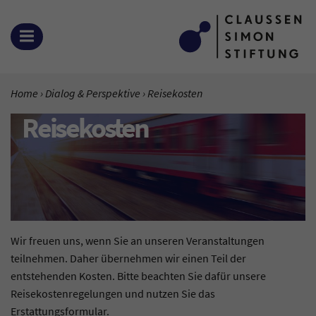
Zum Inhalt springen
MENÜ ÖFFNEN
SIE BEFINDEN SICH HIER:
Home
Dialog & Perspektive
Aktuelle Seite:
Reisekosten
Reisekosten
Wir freuen uns, wenn Sie an unseren Veranstaltungen
teilnehmen. Daher übernehmen wir einen Teil der
entstehenden Kosten. Bitte beachten Sie dafür unsere
Reisekostenregelungen und nutzen Sie das
Erstattungsformular.