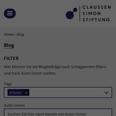
Zum Inhalt springen
OPEN MENU
YOU ARE HERE:
Home
Current Page:
Blog
Blog
FILTER
Hier können Sie die Blogbeiträge nach Schlagworten filtern
und nach Autor:innen suchen.
Tags
#Team
x
Autor:innen