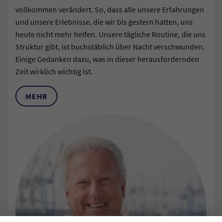
vollkommen verändert. So, dass alle unsere Erfahrungen
und unsere Erlebnisse, die wir bis gestern hatten, uns
heute nicht mehr helfen. Unsere tägliche Routine, die uns
Struktur gibt, ist buchstäblich über Nacht verschwunden.
Einige Gedanken dazu, was in dieser herausfordernden
Zeit wirklich wichtig ist.
MEHR