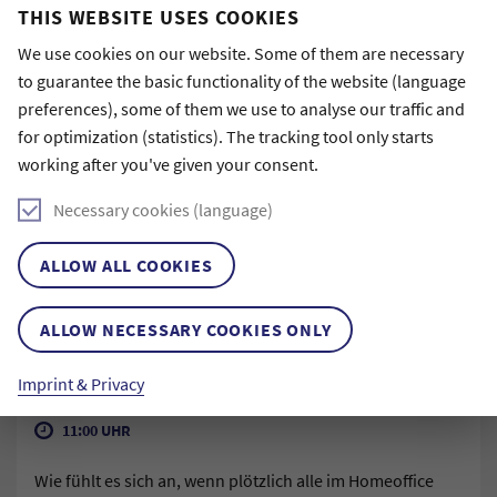
THIS WEBSITE USES COOKIES
We use cookies on our website. Some of them are necessary
to guarantee the basic functionality of the website (language
preferences), some of them we use to analyse our traffic and
for optimization (statistics). The tracking tool only starts
working after you've given your consent.
Necessary cookies (language)
#COMMUNITY
#STIFTUNG
#TEAM
ALLOW ALL COOKIES
24. March 2020
ALLOW NECESSARY COOKIES ONLY
SURVIVAL KIT FÜR'S HOMEOFFICE
ELENA DE ZUBIAURRE RACIS,
Imprint & Privacy
PROGRAMMLEITUNG
11:00 UHR
Wie fühlt es sich an, wenn plötzlich alle im Homeoffice