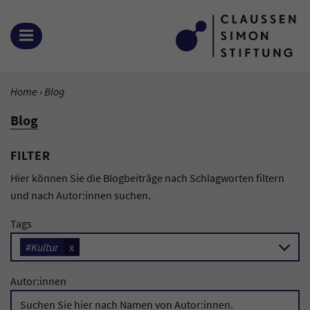
Zum Inhalt springen
OPEN MENU
YOU ARE HERE:
Home
Current Page:
Blog
Blog
FILTER
Hier können Sie die Blogbeiträge nach Schlagworten filtern
und nach Autor:innen suchen.
Tags
#Kultur
x
Autor:innen