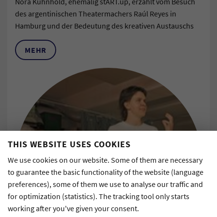
Nora Kühnhold, ehemalig stART.up, erzählt vom Besuch
des argentinischen Theatermachers Raúl Reyes in
Hamburg und der Bedeutung des kreativen Austauschs
MEHR
THIS WEBSITE USES COOKIES
We use cookies on our website. Some of them are necessary
to guarantee the basic functionality of the website (language
preferences), some of them we use to analyse our traffic and
for optimization (statistics). The tracking tool only starts
working after you've given your consent.