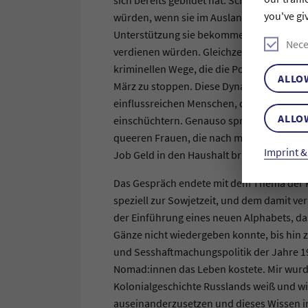
you've gi
würden, wenn sie im Ausland darüber beric
Unterstützung sie bekommen hätten und sc
Nece
verdienen würden. Gleichzeitig gebe es d
kriminellen Wege, die die Polizei gehen 
ALLO
März zu stoppen. Diese Dynamik gehe weni
einflussreichen Menschen, die mit ähnlich
ALLO
einschüchtern. Genauso sprach sie offen 
queeren Frauen, die nach mehreren Monat
Imprint &
Job Geld in den Haushalt bringen.
Das Gespräch endete mit dem Thema der K
speziell zur Sowjetzeit, und dem damit ve
der Einführung eines neuen Alphabets, da
Gänze nicht wiedergeben konnte, bis hin 
und Sesshaftmachungspolitik der Jahre 1
Nomad:innen das Leben kostete. Mir wurd
Kolonialgeschichte Russlands weiß und wie
auseinanderzusetzen und dieses Wissen in