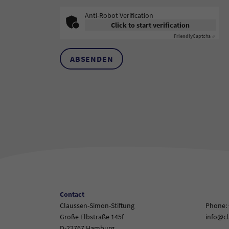
Anti-Robot Verification
Click to start verification
Friendly
Captcha ⇗
ABSENDEN
Contact
Claussen-Simon-Stiftung
Phone: 
Große Elbstraße 145f
info@cl
D-22767 Hamburg