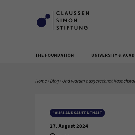
Zum Inhalt springen
THE FOUNDATION
UNIVERSITY & ACA
YOU ARE HERE:
Home
Blog
Current Page:
Und warum ausgerechnet Kasachsta
#AUSLANDSAUFENTHALT
27. August 2024