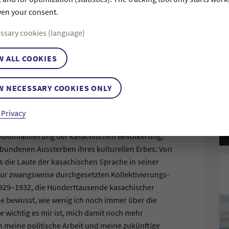
ven your consent.
hten, wie diskriminierend der Staat sei, wie wenig
hließlich mit dieser Leidensgeschichte Geld
ssary cookies (language)
urchaus das korrupte politische System und die
würde, um Versammlungen wie an dem wichtigen 8.
W ALL COOKIES
ger von der Bevölkerung aus als viel mehr von
en, kriminellen Methoden politische Oppositionelle
W NECESSARY COOKIES ONLY
über die familiären Hausarreste von erwachsenen
en nur rausgelassen werden, weil sie durch ihren
 Privacy
olonialisierung der kasachischen Bevölkerung,
rbundenen Aussterben ihres kulturellen Erbes: Von
s die Laute der kasachischen Sprache in seiner
zur zwangsweise durchgesetzten Kollektivierungs-
929–1932, die Hunderttausende kasachischer
e bewusst, wie wenig ich noch immer über die
 wichtig es mir ist, mich damit noch mehr
 meine politische Arbeit und meine zukünftige