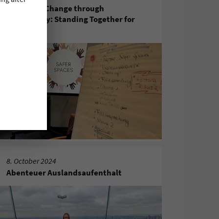
"Creating Change through
Community: Standing Together for
Equity"
8. October 2024
Abenteuer Auslandsaufenthalt