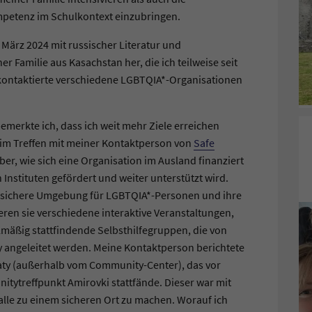
mpetenz im Schulkontext einzubringen.
März 2024 mit russischer Literatur und
r Familie aus Kasachstan her, die ich teilweise seit
kontaktierte verschiedene LGBTQIA*-Organisationen
emerkte ich, dass ich weit mehr Ziele erreichen
eim Treffen mit meiner Kontaktperson von
Safe
über, wie sich eine Organisation im Ausland finanziert
 Instituten gefördert und weiter unterstützt wird.
ine sichere Umgebung für LGBTQIA*-Personen und ihre
eren sie verschiedene interaktive Veranstaltungen,
lmäßig stattfindende Selbsthilfegruppen, die von
y angeleitet werden. Meine Kontaktperson berichtete
ty (außerhalb vom Community-Center), das vor
tytreffpunkt Amirovki stattfände. Dieser war mit
 alle zu einem sicheren Ort zu machen. Worauf ich