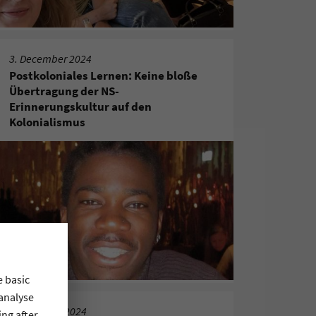
3. December 2024
Postkoloniales Lernen: Keine bloße
Übertragung der NS-
Erinnerungskultur auf den
Kolonialismus
e basic
 analyse
22. October 2024
ing after