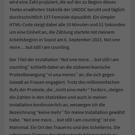
wird eine Zahl projiziert, die auf der zu Beginn dieses
Textes erwähnten Statistik der UNODC beruht und täglich
durchschnittlich 137 Femizide dazuzählt. Ein simpler
HTML-Code steigt dabei alle 10 Minuten und 51 Sekunden
um eine Einheit an, die Zählung startete mit meinem
Arbeitsbeginn in Sopot am 6. September 2021. Not one
more… but still I am counting.
Der Titel der Installation “Not one more… but still I am
counting” schließt dabei an die südamerikanische
Protestbewegung “ni una menos” an, die sich gegen
Gewalt an Frauen engagiert. Trotz des millionenfachen
Rufs der Proteste, die „nicht eine mehr“ fordern, steigen
die Zahlen in den Statistiken und auch in meiner
Installation kontinuierlich an, weswegen ich die
Bezeichnung “keine mehr” für meine Installation gewählt
habe. “Not one more… but still I am counting” ist ein
Mahnmal. Ein Ort des Trauerns und des Scheiterns. Die
schwarzen Flaggen des Widerstands hängen müde zu