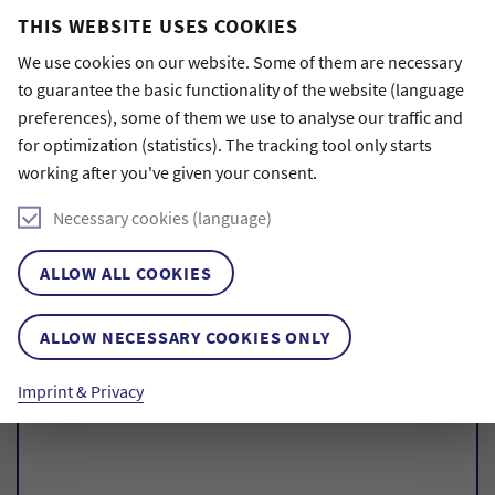
THIS WEBSITE USES COOKIES
ARTIKEL KOMMENTIEREN
We use cookies on our website. Some of them are necessary
Kommentare sind nach einer redaktionellen Prüfung
to guarantee the basic functionality of the website (language
öffentlich sichtbar.
preferences), some of them we use to analyse our traffic and
for optimization (statistics). The tracking tool only starts
Name
(optional)
working after you've given your consent.
Necessary cookies (language)
E-Mail-Adresse
(Wird nicht veröffentlicht)
ALLOW ALL COOKIES
ALLOW NECESSARY COOKIES ONLY
Kommentar
Imprint & Privacy