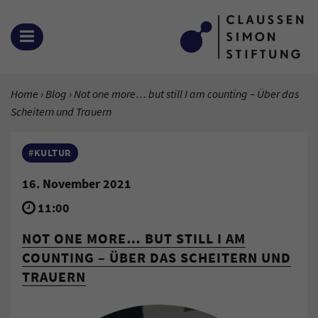
Zum Inhalt springen
OPEN MENU
YOU ARE HERE:
Home
Blog
Current Page:
Not one more… but still I am counting – Über das
Scheitern und Trauern
#KULTUR
16. November 2021
11:00
NOT ONE MORE… BUT STILL I AM
COUNTING – ÜBER DAS SCHEITERN UND
TRAUERN