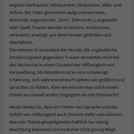
engsten Vertrauten: Intimpartner, Ehepartner, Väter und
Söhne. Die Taten geschehen aufgrund von Hass,
Kontrolle, sogenannter „Ehre”, Eifersucht, Langeweile
oder Spaß. Frauen werden erstochen, erschossen,
verbrannt, erwürgt, aus dem Fenster gestoßen und
überfahren.
Die extreme Grausamkeit der Morde, die unglaubliche
Zerstörungswut gegenüber Frauen versetzten mich bei
der Recherche in einen Zustand der Hilflosigkeit und
Verzweiflung. Als Künstlerin ist es eine schwierige
Erfahrung, sich während eines Projektes wie gelähmt und
sprachlos zu fühlen. Aber wie könnte man solch einem
Ozean aus Gewalt anders begegnen als mit Ohnmacht?
Heute denke ich, dass ein Fehlen von Sprache und das
Gefühl von Hilflosigkeit auch Zeichen dafür sein können,
dass ein Thema gesamtgesellschaftlich nur wenig
Beachtung bekommt und es bisher nicht genug Wege