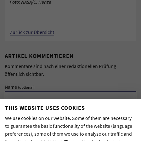
Foto: NASA/C. Henze
Zurück zur Übersicht
ARTIKEL KOMMENTIEREN
Kommentare sind nach einer redaktionellen Prüfung
öffentlich sichtbar.
Name
(optional)
THIS WEBSITE USES COOKIES
E-Mail-Adresse
(Wird nicht veröffentlicht)
We use cookies on our website. Some of them are necessary
to guarantee the basic functionality of the website (language
preferences), some of them we use to analyse our traffic and
Kommentar