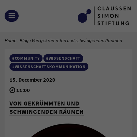
Zum Inhalt springen
OPEN MENU
YOU ARE HERE:
Home
Blog
Current Page:
Von gekrümmten und schwingenden Räumen
#COMMUNITY
#WISSENSCHAFT
#WISSENSCHAFTSKOMMUNIKATION
15. December 2020
11:00
VON GEKRÜMMTEN UND
SCHWINGENDEN RÄUMEN