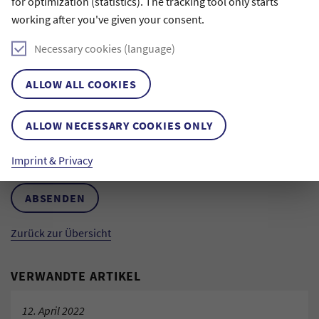
for optimization (statistics). The tracking tool only starts
working after you've given your consent.
Necessary cookies (language)
ALLOW ALL COOKIES
ALLOW NECESSARY COOKIES ONLY
Anti-Robot Verification
Click to start verification
Imprint & Privacy
Friendly
Captcha ⇗
ABSENDEN
Zurück zur Übersicht
VERWANDTE ARTIKEL
12. April 2022