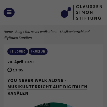
Zum Inhalt springen
OPEN MENU
YOU ARE HERE:
Home
Blog
Current Page:
You never walk alone - Musikunterricht auf
digitalen Kanälen
#BILDUNG
#KULTUR
20. April 2020
13:05
YOU NEVER WALK ALONE -
MUSIKUNTERRICHT AUF DIGITALEN
KANÄLEN