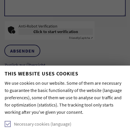
Anti-Robot Verification
Click to start verification
Friendly
Captcha ⇗
ABSENDEN
Zurück zur Übersicht
THIS WEBSITE USES COOKIES
VERWANDTE ARTIKEL
We use cookies on our website. Some of them are necessary
to guarantee the basic functionality of the website (language
24. January 2023
preferences), some of them we use to analyse our traffic and
Kann man Tanzen online lernen?
for optimization (statistics). The tracking tool only starts
working after you've given your consent.
Necessary cookies (language)