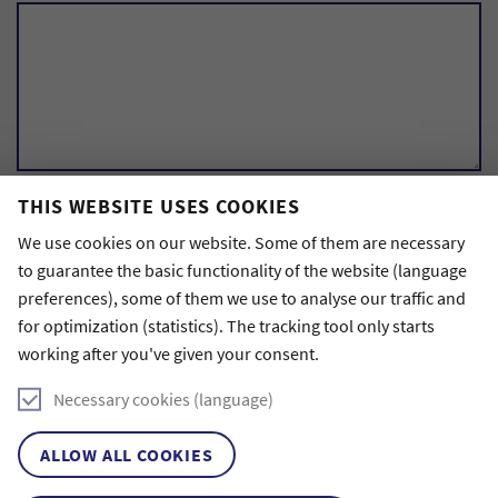
THIS WEBSITE USES COOKIES
Anti-Robot Verification
Click to start verification
We use cookies on our website. Some of them are necessary
Friendly
Captcha ⇗
to guarantee the basic functionality of the website (language
preferences), some of them we use to analyse our traffic and
ABSENDEN
for optimization (statistics). The tracking tool only starts
working after you've given your consent.
Zurück zur Übersicht
Necessary cookies (language)
VERWANDTE ARTIKEL
ALLOW ALL COOKIES
14. November 2023