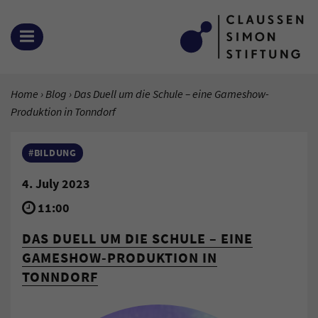
Zum Inhalt springen
OPEN MENU
YOU ARE HERE:
Home
Blog
Current Page:
Das Duell um die Schule – eine Gameshow-
Produktion in Tonndorf
#BILDUNG
4. July 2023
11:00
DAS DUELL UM DIE SCHULE – EINE
GAMESHOW-PRODUKTION IN
TONNDORF