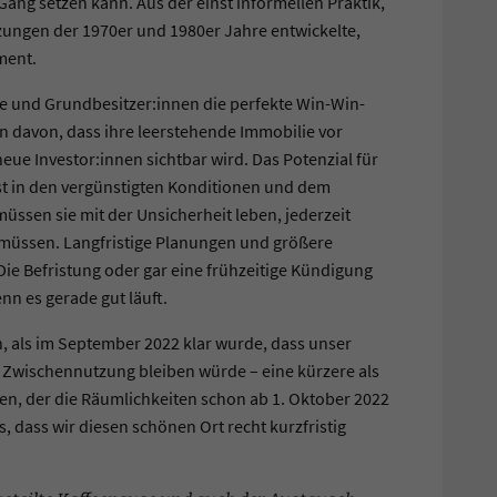
Gang setzen kann. Aus der einst informellen Praktik,
ungen der 1970er und 1980er Jahre entwickelte,
ment.
 und Grundbesitzer:innen die perfekte Win-Win-
en davon, dass ihre leerstehende Immobilie vor
eue Investor:innen sichtbar wird. Das Potenzial für
ist in den vergünstigten Konditionen und dem
ssen sie mit der Unsicherheit leben, jederzeit
müssen. Langfristige Planungen und größere
ie Befristung oder gar eine frühzeitige Kündigung
n es gerade gut läuft.
 als im September 2022 klar wurde, dass unser
e Zwischennutzung bleiben würde – eine kürzere als
nden, der die Räumlichkeiten schon ab 1. Oktober 2022
 dass wir diesen schönen Ort recht kurzfristig