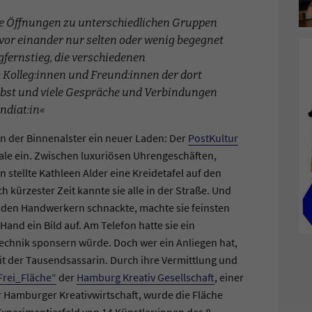
e Öffnungen zu unterschiedlichen Gruppen
vor einander nur selten oder wenig begegnet
gfernstieg, die verschiedenen
 Kolleg:innen und Freund:innen der dort
elbst und viele Gespräche und Verbindungen
endiat:in
an der Binnenalster ein neuer Laden: Der
PostKultur
iale ein. Zwischen luxuriösen Uhrengeschäften,
stellte Kathleen Alder eine Kreidetafel auf den
h kürzester Zeit kannte sie alle in der Straße. Und
t den Handwerkern schnackte, machte sie feinsten
nd ein Bild auf. Am Telefon hatte sie ein
echnik sponsern würde. Doch wer ein Anliegen hat,
t der Tausendsassarin. Durch ihre Vermittlung und
Frei_Fläche“
der
Hamburg Kreativ Gesellschaft
, einer
r Hamburger Kreativwirtschaft, wurde die Fläche
xperimentierfeld von 14 Künstler:innen des 8.