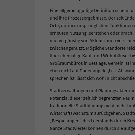
Eine allgemeingültige Definition scheint 
und ihre Prozessergebnisse. Der seit Ende
Orte, die ihre ursprünglichen Funktionen 
erneuten Nutzung leerstehen oder brachli
mietvergünstig von Akteur:innen verschie
zwischengenutzt. Mögliche Standorte reic
über ehemalige Kauf- und Wohnhäuser bis
Großraumbüros in Bestlage. Gemein ist ih
eben nicht auf Dauer angelegt ist. Ab wa
sprechen ist, lässt sich wohl nicht abschli
Stadtverwaltungen und Planungsakteur:in
Potenzial dieser zeitlich begrenzten Rau
traditionelle Stadtplanung nicht mehr fu
Wirtschaftswachstum zurückgehen. Städt
„Bespielungen“ des Leerstands durch Krea
Ganze Stadtviertel können durch sie auf