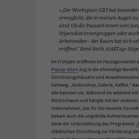
„Der Workspace GB3 hat besonder
ermöglicht, die in meinen Augen zu
sind. Ob die Passant:innen vom Jun
Stipendiat:innengruppen oder auch
Arbeitenden - der Raum hat sich s
eröffnet.“ René Reith, stART.up-Stip
Im Frühjahr eröffnete im Passagenviertel 
Popup-Store
zog in die ehemalige Bankfil
Einrichtungshäusern und Anwaltskanzleien 
Gehweg: „Kulturshop, Galerie, Kaffee.“ Nac
alle kannten sie. Während sie witzelnd mi
Milchschaum und hängte mit der anderen Ha
Unternehmen, das ihr die neueste Soundt
bekam auch die ungeteilte Aufmerksamkei
dank der Unterstützung des Programms
„
städtischen Einrichtung zur Förderung de
oberhalb ihres Ladens im März 2022 zum E