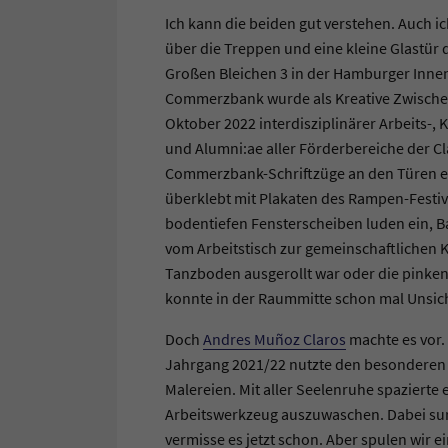
Ich kann die beiden gut verstehen. Auch ich
über die Treppen und eine kleine Glastür 
Großen Bleichen 3 in der Hamburger Inne
Commerzbank wurde als Kreative Zwischen
Oktober 2022 interdisziplinärer Arbeits-,
und Alumni:ae aller Förderbereiche der C
Commerzbank-Schriftzüge an den Türen er
überklebt mit Plakaten des Rampen-Festival
bodentiefen Fensterscheiben luden ein, B
vom Arbeitstisch zur gemeinschaftlichen 
Tanzboden ausgerollt war oder die pinken
konnte in der Raummitte schon mal Unsiche
Doch
Andres Muñoz Claros
machte es vor.
Jahrgang 2021/22 nutzte den besonderen Or
Malereien. Mit aller Seelenruhe spazierte
Arbeitswerkzeug auszuwaschen. Dabei surr
vermisse es jetzt schon. Aber spulen wir e