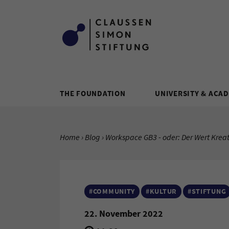
Zum Inhalt springen
THE FOUNDATION
UNIVERSITY & ACA
YOU ARE HERE:
Home
Blog
Current Page:
Workspace GB3 - oder: Der Wert Krea
#COMMUNITY
#KULTUR
#STIFTUNG
22. November 2022