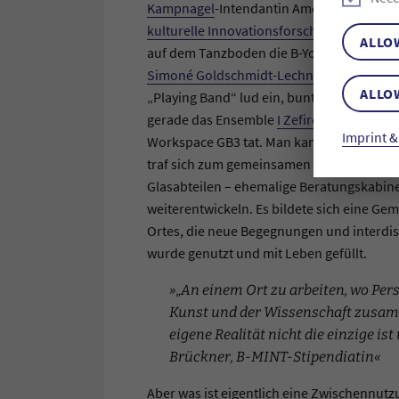
Kampnagel
-Intendantin Amelie Deuflhard 
kulturelle Innovationsforschung
. Choreog
ALLO
auf dem Tanzboden die B-You-Stipendiat:i
Simoné Goldschmidt-Lechner
las aus ihr
ALLO
„Playing Band“ lud ein, bunte Objekte und
gerade das Ensemble
I Zefirelli
um Flötisti
Imprint &
Workspace GB3 tat. Man kam zum konzentr
traf sich zum gemeinsamen Lunch oder Bie
Glasabteilen – ehemalige Beratungskabin
weiterentwickeln. Es bildete sich eine Ge
Ortes, die neue Begegnungen und interdis
wurde genutzt und mit Leben gefüllt.
„An einem Ort zu arbeiten, wo Per
Kunst und der Wissenschaft zusam
eigene Realität nicht die einzige is
Brückner, B-MINT-Stipendiatin
Aber was ist eigentlich eine Zwischennutz