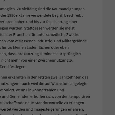
unmöglich. Zu vielfältig sind die Raumaneignungen
 der 1990er-Jahre verwendete Begriff beschreibt
verloren haben und bis zur Realisierung einer
egen würden. Stattdessen werden sie meist
denster Branchen für unterschiedliche Zwecke
hen vom verlassenen Industrie- und Militärgelände
 hin zu kleinen Ladenflächen oder eben
nen, dass ihre Nutzung zumindest ursprünglich
nn nicht mehr von einer Zwischennutzung zu
eßend festlegen.
nen erkannten in den letzten zwei Jahrzehnten das
mnutzungen – auch weil die auf Wachstum angelegte
nktioniert, wenn Einwohnerzahlen und
e und Gemeinden erhoffen sich, von den temporären
tivschaffende neue Standortvorteile zu erlangen.
gewertet werden und Imagesteigerungen erfahren,