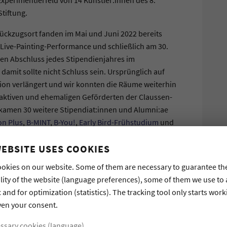
tiftung.
Rückzugsort fanden im Mai und Juni 2022 bereits
Live-Painting-Performance und schließlich am 30.
den Abschluss jedes Stipendienjahres im
amit sollte nicht Schluss sein. Ursprünglich auf
ion verlängert und wir konnten die Räume weiterhin
n aktiven und ehemaligen Geförderten der Claussen-
kamen 30 weitere Stipendiat:innen und Alumni:ae
on Plus
,
B-MINT
,
B-You!
,
Early Bird-Frühstudium
und
hte es nicht,
„Workspace GB3“
hatte sich längst
en zusammengetragen und der Raum weiter
WEBSITE USES COOKIES
pace mit großen Arbeitstischen, eine Couchecke mit
okies on our website. Some of them are necessary to guarantee th
hne, einen Flügel, eine Tischtennisplatte und einen
lity of the website (language preferences), some of them we use to
rschöne pinke Stühle.
c and for optimization (statistics). The tracking tool only starts work
ven your consent.
en verschiedene Workshops und Veranstaltungen
eminare in den neuen Räumlichkeiten. Darunter
ssary cookies (language)