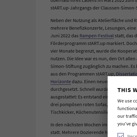
stART.up-Jahrgangs der Claussen-Simon-S
Neben der Nutzung als Atelierfläche und 
mehrere Benefizkonzerte, Lesungen, eine 
Juni 2022 das
Rampen-Festival
statt, das 
Förderprogramm stART.up markiert. Doch d
vier Monate begrenzt, wurde die Kooperat
nutzen. Die Idee war es nun, den Ort alle
Simon-Stiftung zugänglich zu machen. Es 
aus den Programmen stART.up,
Dissertati
Horizonte
dazu. Einen neuen Namen brauc
durchgesetzt. Schnell wurden Materiali
THIS 
ausgestattet: Es entstand ein Coworking S
We use co
drei pompösen roten Sofas, es gab eine Bü
functiona
Tischkicker, Küchenutensilien und wunde
our traffi
you've gi
In den nächsten Wochen im Sommer fand
statt. Mehrere Dozierende hielten ihre S
Nece