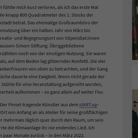
 fühlte mich kurz verloren, als ich das erste Mal
die knapp 800 Quadratmeter des 1. Stocks der
nstadt betrat. Das ehemalige Großraumbüro der
nutzung über ein halbes Jahr von März bis
 Kreativ- und Begegnungsort von Stipendiat:innen
laussen-Simon-Stiftung. Übriggebliebene
zählten noch von der einstigen Nutzung. Sie waren
s, auf dem Boden lag glitzerndes Konfetti. Die vier
ankerfrisuren von oben zu betrachten, und der Gang
Küche dauerte eine Ewigkeit. Wenn nicht gerade der
 Stühle für eine Veranstaltung aufgereiht wurden,
rheit aufkommen – so ganz allein auf weiter Flur.
 Der Pinsel-tragende Künstler aus dem
stART.up
-
t von Anfang an als Atelier für seine großflächigen
 er mehrmals täglich quer durch den Raum, um sein
te die Klimaanlage ihr nie endendes Lied. Ich
in paar Monate zurück – in den März 2022.