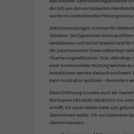
was mitunter Gentrifizierungsprozesse in 
die sich aus den europaweiten Hausbesetz
wurde ein institutionelles Planungsinstru
Zwischennutzungen scheinen für Mietende
Situation. Die Eigentümer:innen profitier
Vandalismus und Verfall bewahrt und für n
die Zwischennutzer:innen selbst liegt me
Charme ungewöhnlicher Orte. Allerdings mü
einer kommerziellen Nutzung weichen zu 
Investitionen werden dadurch erschwert. D
kann Frustration auslösen – besonders wen
Diese Erfahrung mussten auch wir machen,
Workspace GB3 leider tatsächlich nur ein
erhofft. Ein neuer Mieter hatte sich gefu
übernehmen wollte. Für uns bedeutete das,
räumen mussten.