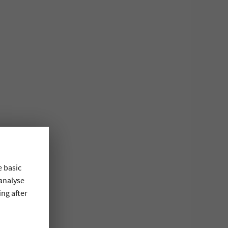
e basic
 analyse
ing after