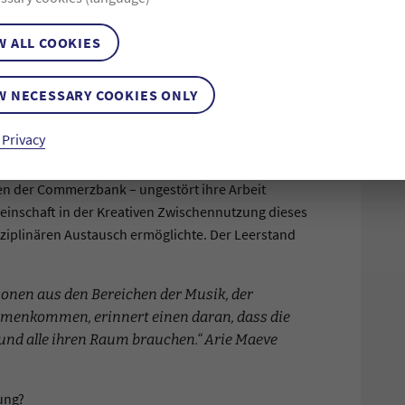
und Prof. Reinhard Flender, Leiter des
Instituts für
raf:in und stART.up-Stipendiat:in
René Reith
brachte
W ALL COOKIES
nnen in Bewegung, und die geförderte Autorin
em Debütroman „Messer, Zungen“. Die Installation
W NECESSARY COOKIES ONLY
 den Raum erklingen zu lassen, wenn es nicht
n
Luise Catenhusen
bei einer der vielen Proben im
 Privacy
ierten Arbeiten außerhalb der eigenen vier Wände,
r. Sechs Künstler:innen konnten in den kleinen
en der Commerzbank – ungestört ihre Arbeit
meinschaft in der Kreativen Zwischennutzung dieses
ziplinären Austausch ermöglichte. Der Leerstand
sonen aus den Bereichen der Musik, der
menkommen, erinnert einen daran, dass die
t und alle ihren Raum brauchen.“ Arie Maeve
ung?