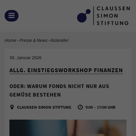
Zum Inhalt springen
MENÜ ÖFFNEN
SIE BEFINDEN SICH HIER:
Home
Presse & News
Aktuelle Seite:
Kalender
30. Januar 2026
ALLG. EINSTIEGSWORKSHOP FINANZEN
ODER: WARUM FONDS NICHT NUR AUS
GEMÜSE BESTEHEN
CLAUSSEN-SIMON-STIFTUNG
9:00 – 17:00 UHR