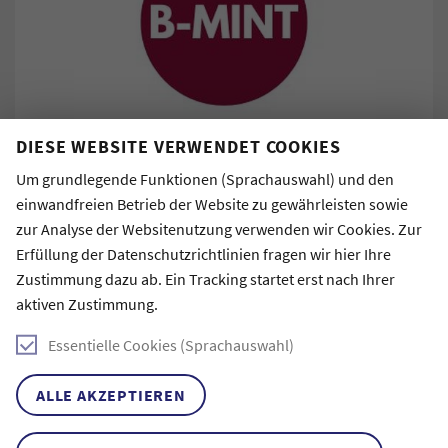
DIESE WEBSITE VERWENDET COOKIES
Manchmal verschwimmt im Unialltag vor lauter
Um grundlegende Funktionen (Sprachauswahl) und den
Einzelaufgaben, Lehrveranstaltungen und
einwandfreien Betrieb der Website zu gewährleisten sowie
Leistungspunkten der Blick auf das große Ganze. Die
zur Analyse der Websitenutzung verwenden wir Cookies. Zur
Reflexion über das bisher Erreichte, die eigenen
Erfüllung der Datenschutzrichtlinien fragen wir hier Ihre
Prioritäten und Zukunftswünsche geschieht sehr oft im
Zustimmung dazu ab. Ein Tracking startet erst nach Ihrer
stillen Kämmerlein. Was sind meine eigenen Stärken und
aktiven Zustimmung.
Ressourcen? Würde ich gern Neues ausprobieren und
entdecken? Wo gehen aktuell meine Zeitkapazitäten und
Essentielle Cookies (Sprachauswahl)
Energien hin? Diese Themen und Fragen zu reflektieren,
kann uns wichtige Hinweise, Orientierung und Motivation
ALLE AKZEPTIEREN
für den eigenen weiteren Weg, aber auch für konkrete
nächste Schritte geben. Zum Start des Stipendiums