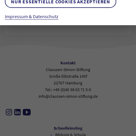
NUR ESSENTIELLE COOKIES AKZEPTIEREN
möchten wir den B-MINT-Jahrgang 2026 dazu einladen,
sich näher kennenzulernen und miteinander in den
Impressum & Datenschutz
Austausch zu gehen!
Kontakt
Claussen-Simon-Stiftung
Große Elbstraße 145f
22767 Hamburg
Tel.: +49 (0)40 38 03 71 5-0
info@claussen-simon-stiftung.de
Instagram
LinkedIn
YouTube
Schnelleinstieg
Bildung & Schule