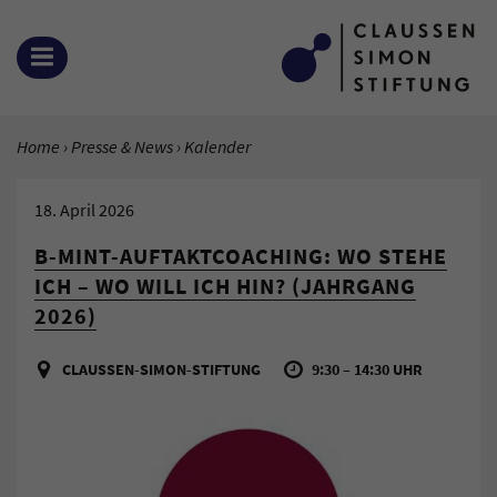
Zum Inhalt springen
MENÜ ÖFFNEN
SIE BEFINDEN SICH HIER:
Home
Presse & News
Aktuelle Seite:
Kalender
18. April 2026
B-MINT-AUFTAKTCOACHING: WO STEHE
ICH – WO WILL ICH HIN? (JAHRGANG
2026)
CLAUSSEN-SIMON-STIFTUNG
9:30 – 14:30 UHR