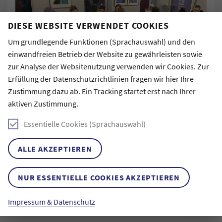
DIESE WEBSITE VERWENDET COOKIES
Um grundlegende Funktionen (Sprachauswahl) und den
einwandfreien Betrieb der Website zu gewährleisten sowie
zur Analyse der Websitenutzung verwenden wir Cookies. Zur
Erfüllung der Datenschutzrichtlinien fragen wir hier Ihre
Zustimmung dazu ab. Ein Tracking startet erst nach Ihrer
aktiven Zustimmung.
Auftaktveranstaltung für den neuen Horizonte-Jahrgang
2025!
Essentielle Cookies (Sprachauswahl)
Nach einem ersten Kennenlernen wird das Programm
ALLE AKZEPTIEREN
vorgestellt und die Jahrgänge 9 und 10 miteinander
bekannt gemacht.
NUR ESSENTIELLE COOKIES AKZEPTIEREN
Impressum & Datenschutz