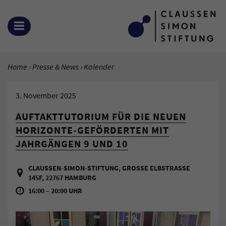
Zum Inhalt springen
MENÜ ÖFFNEN
SIE BEFINDEN SICH HIER:
Home
Presse & News
Aktuelle Seite:
Kalender
3. November 2025
AUFTAKTTUTORIUM FÜR DIE NEUEN
HORIZONTE-GEFÖRDERTEN MIT
JAHRGÄNGEN 9 UND 10
CLAUSSEN-SIMON-STIFTUNG, GROSSE ELBSTRASSE 14
5F, 22767 HAMBURG
16:00 – 20:00 UHR