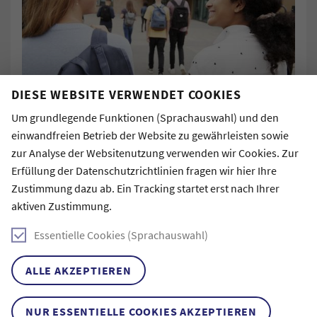
DIESE WEBSITE VERWENDET COOKIES
Um grundlegende Funktionen (Sprachauswahl) und den
Ihr habt Lust, euch einmal die Uni in Hamburg
einwandfreien Betrieb der Website zu gewährleisten sowie
anzuschauen, in eine Vorlesung zu schnuppern und mehr
zur Analyse der Websitenutzung verwenden wir Cookies. Zur
übers Studium zu erfahren? Dann meldet euch gerne für
Erfüllung der Datenschutzrichtlinien fragen wir hier Ihre
den Ausflug mit dem Tutor Dennis an!
Zustimmung dazu ab. Ein Tracking startet erst nach Ihrer
aktiven Zustimmung.
Ablauf:
- Gemeinsames Mittagessen in der Mensa
Essentielle Cookies (Sprachauswahl)
- Kleiner Campusrundgang
- Besuch einer Psychologie-Vorlesung zum Abschluss
ALLE AKZEPTIEREN
Treffpunkt:
NUR ESSENTIELLE COOKIES AKZEPTIEREN
um 12:00 Uhr vor dem Büro der Volt Partei (direkt an der