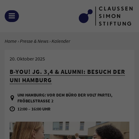
Zum Inhalt springen
MENÜ ÖFFNEN
SIE BEFINDEN SICH HIER:
Home
Presse & News
Aktuelle Seite:
Kalender
20. Oktober 2025
B-YOU! JG. 3,4 & ALUMNI: BESUCH DER
UNI HAMBURG
UNI HAMBURG: VOR DEM BÜRO DER VOLT PARTEI,
FRÖBELSTRASSE 2
12:00 – 16:00 UHR