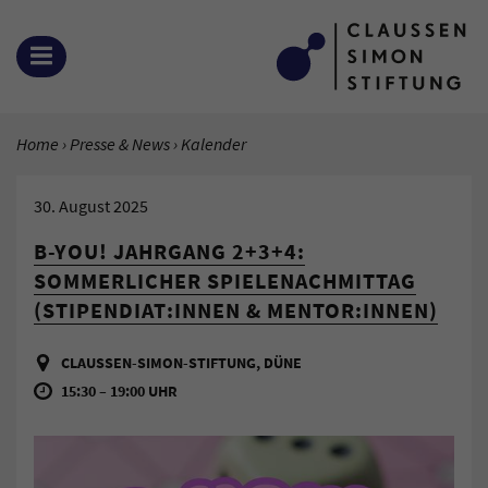
Zum Inhalt springen
MENÜ ÖFFNEN
SIE BEFINDEN SICH HIER:
Home
Presse & News
Aktuelle Seite:
Kalender
30. August 2025
B-YOU! JAHRGANG 2+3+4:
SOMMERLICHER SPIELENACHMITTAG
(STIPENDIAT:INNEN & MENTOR:INNEN)
CLAUSSEN-SIMON-STIFTUNG, DÜNE
15:30 – 19:00 UHR