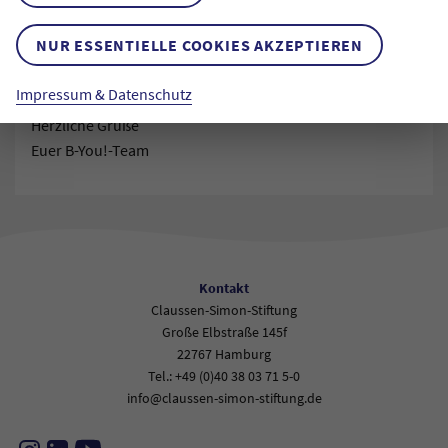
Bringt gerne eure Lieblingsspiele mit – ob Brettspiele,
NUR ESSENTIELLE COOKIES AKZEPTIEREN
Kartenspiele oder etwas ganz anderes. Wir freuen uns auf
euch und eure Spielideen!
Impressum & Datenschutz
Herzliche Grüße
Euer B-You!-Team
Kontakt
Claussen-Simon-Stiftung
Große Elbstraße 145f
22767 Hamburg
Tel.: +49 (0)40 38 03 71 5-0
info@claussen-simon-stiftung.de