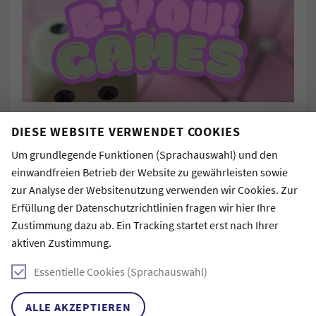
DIESE WEBSITE VERWENDET COOKIES
🎲 Einladung zum B-You!-Spielenachmittag 🎲
Um grundlegende Funktionen (Sprachauswahl) und den
Liebe Stipendiat:innen, liebe Mentor:innen,
einwandfreien Betrieb der Website zu gewährleisten sowie
zur Analyse der Websitenutzung verwenden wir Cookies. Zur
wir laden euch ganz herzlich zu einem gemütlichen
Erfüllung der Datenschutzrichtlinien fragen wir hier Ihre
Spielenachmittag ein!
Zustimmung dazu ab. Ein Tracking startet erst nach Ihrer
Lasst uns gemeinsam spielen, lachen und eine
aktiven Zustimmung.
entspannte Zeit verbringen.
Essentielle Cookies (Sprachauswahl)
🗓 Wann? Am 30. August 2015 ab 15:30 Uhr
📍 Wo? Auf der Düne in der CSS!
ALLE AKZEPTIEREN
🍿 Was gibt's? Getränke, Snacks – und jede Menge Spaß!