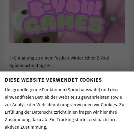
✨ Einladung zu einem festlich-winterlichen B-You!-
Spielenachmittag! ❄️
DIESE WEBSITE VERWENDET COOKIES
Wir möchten euch ganz herzlich zu einem festlichen
Um grundlegende Funktionen (Sprachauswahl) und den
Spielenachmittag vor den Feiertagen und dem
einwandfreien Betrieb der Website zu gewährleisten sowie
Jahreswechsel einladen!
zur Analyse der Websitenutzung verwenden wir Cookies. Zur
Erfüllung der Datenschutzrichtlinien fragen wir hier Ihre
Euch erwarten Punsch, Spekulatius und Brettspiele in
Zustimmung dazu ab. Ein Tracking startet erst nach Ihrer
entspannter und besinnlicher Atmosphäre.
aktiven Zustimmung.
Wir freuen uns über zahlreiches Erscheinen und hoffen