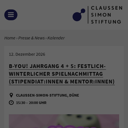
Zum Inhalt springen
MENÜ ÖFFNEN
SIE BEFINDEN SICH HIER:
Home
Presse & News
Aktuelle Seite:
Kalender
12. Dezember 2026
B-YOU! JAHRGANG 4 + 5: FESTLICH-
WINTERLICHER SPIELNACHMITTAG
(STIPENDIAT:INNEN & MENTOR:INNEN)
CLAUSSEN-SIMON-STIFTUNG, DÜNE
15:30 – 20:00 UHR