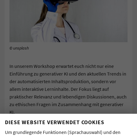
© unsplash
In unserem Workshop erwartet euch nicht nur eine
Einführung zu generativer KI und den aktuellen Trends in
der automatisierten Inhaltsproduktion, sondern vor
allem interaktive Lerninhalte. Der Fokus liegt auf
praktischer Relevanz und lebendigen Diskussionen, auch
zu ethischen Fragen im Zusammenhang mit generativer
KI.
Sammelt erste praktische Erfahrungen mit verschiedenen
DIESE WEBSITE VERWENDET COOKIES
generativen KI-Methoden, indem ihr die Tools direkt an
Um grundlegende Funktionen (Sprachauswahl) und den
eurem eigenen Endgerät ausprobieren, um sie später im