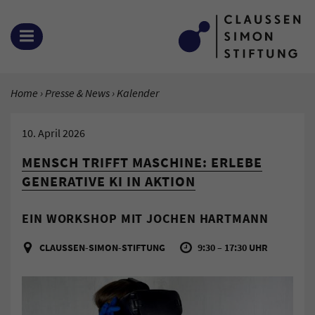
Zum Inhalt springen
MENÜ ÖFFNEN
SIE BEFINDEN SICH HIER:
Home
Presse & News
Aktuelle Seite:
Kalender
10. April 2026
MENSCH TRIFFT MASCHINE: ERLEBE
GENERATIVE KI IN AKTION
EIN WORKSHOP MIT JOCHEN HARTMANN
CLAUSSEN-SIMON-STIFTUNG
9:30 – 17:30 UHR