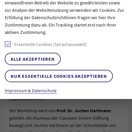
einwandfreien Betrieb der Website zu gewährleisten sowie
Studienalltag zu integrieren.
zur Analyse der Websitenutzung verwenden wir Cookies. Zur
Erfüllung der Datenschutzrichtlinien fragen wir hier Ihre
Nach Abschluss des Workshops werdet ihr nicht nur ein
Zustimmung dazu ab. Ein Tracking startet erst nach Ihrer
vertieftes Verständnis für verschiedene generative KI-
aktiven Zustimmung.
Modelle entwickelt haben, sondern auch in der Lage sein,
Methoden zur Generierung von Text-, Bild- und
Essentielle Cookies (Sprachauswahl)
Videodaten anzuwenden. Darüber hinaus werdet ihr
befähigt, die KI-generierten Ergebnisse kritisch zu
ALLE AKZEPTIEREN
bewerten und diese mit von Menschen erstellten Inhalten
zu vergleichen.
NUR ESSENTIELLE COOKIES AKZEPTIEREN
Der Workshop ist eine geschlossene Veranstaltung und
Impressum & Datenschutz
richtet sich ausschließlich an aktiv geförderte
Stipendiat:innen.
Der Workshop wird von
Prof. Dr. Jochen Hartmann
geleitet. Als Alumnus der Claussen-Simon-Stiftung
bewegt sich Jochen Hartmann an der Schnittstelle von