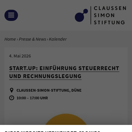
Zum Inhalt springen
MENÜ ÖFFNEN
SIE BEFINDEN SICH HIER:
Home
Presse & News
Aktuelle Seite:
Kalender
4. Mai 2026
START.UP: EINFÜHRUNG STEUERRECHT
UND RECHNUNGSLEGUNG
CLAUSSEN-SIMON-STIFTUNG, DÜNE
10:00 – 17:00 UHR