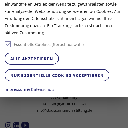
einwandfreien Betrieb der Website zu gewährleisten sowie
Workshop mit Dr. Christa Pfafferott
zur Analyse der Websitenutzung verwenden wir Cookies. Zur
„Outside Eye“-Input und Beratung zu den Ideen für die
Erfüllung der Datenschutzrichtlinien fragen wir hier Ihre
Projektpläne für die Gesamtgruppe am 5.3.
Zustimmung dazu ab. Ein Tracking startet erst nach Ihrer
Beratungen in Kleingruppen am 6.3. (Slots von ca. 2 Std.)
aktiven Zustimmung.
Essentielle Cookies (Sprachauswahl)
ALLE AKZEPTIEREN
NUR ESSENTIELLE COOKIES AKZEPTIEREN
Kontakt
Claussen-Simon-Stiftung
Impressum & Datenschutz
Große Elbstraße 145f
22767 Hamburg
Tel.: +49 (0)40 38 03 71 5-0
info@claussen-simon-stiftung.de