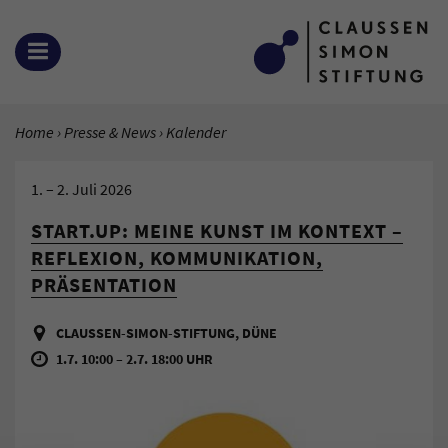
Zum Inhalt springen
MENÜ ÖFFNEN
SIE BEFINDEN SICH HIER:
Home
Presse & News
Aktuelle Seite:
Kalender
1.
–
2. Juli 2026
START.UP: MEINE KUNST IM KONTEXT –
REFLEXION, KOMMUNIKATION,
PRÄSENTATION
CLAUSSEN-SIMON-STIFTUNG, DÜNE
1.7. 10:00 – 2.7. 18:00 UHR