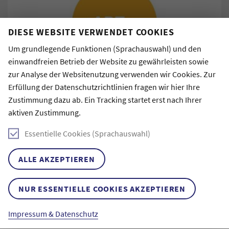
DIESE WEBSITE VERWENDET COOKIES
Um grundlegende Funktionen (Sprachauswahl) und den
einwandfreien Betrieb der Website zu gewährleisten sowie
zur Analyse der Websitenutzung verwenden wir Cookies. Zur
Erfüllung der Datenschutzrichtlinien fragen wir hier Ihre
stART.up: Meine Kunst im Kontext – Reflexion,
Zustimmung dazu ab. Ein Tracking startet erst nach Ihrer
Kommunikation, Präsentation
aktiven Zustimmung.
Workshop mit Prof. Dr. Reinhard Flender (Institut für
Essentielle Cookies (Sprachauswahl)
kulturelle Innovationsforschung)
ALLE AKZEPTIEREN
Mi., 1. Juli 2026
von 10:00 bis 18:00 Uhr und
Do., 2. Juli 2026
von 10:00 bis 18:00 Uhr
NUR ESSENTIELLE COOKIES AKZEPTIEREN
Impressum & Datenschutz