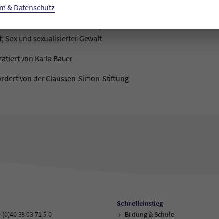
wulen Begehrens war der Kurzfilm jahrzehntelang international ver
m & Datenschutz
 ausgehend von Noise verschiedene Wege des (Un-)Musikalischen. Se
tummfilmen oder Performances, die als Soundtracks für abwesende 
, Sex und sexualisierter Gewalt
uratiert von Karla Bauer
ördert von der Claussen-Simon-Stiftung
Schnelleinstieg
9 (0)40 38 03 71 5-0
Bildung & Schule