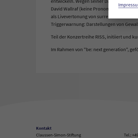
entwickeln. Wegen seiner Darstellung sch
Impressu
David Wallraf (keine Pronomen) erforscht
als Livevertonung von surrealistischen S
Triggerwarnung: Darstellungen von Gewalt
Teil der Konzertreihe RISS, initiiert und k
Im Rahmen von "be: next generation", gef
Kontakt
Claussen-Simon-Stiftung
Tel.: +4