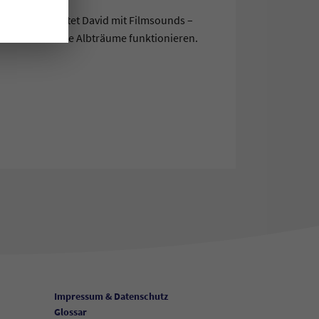
boten.
it 2021 arbeitet David mit Filmsounds –
Filme und reale Albträume funktionieren.
Impressum & Datenschutz
Glossar