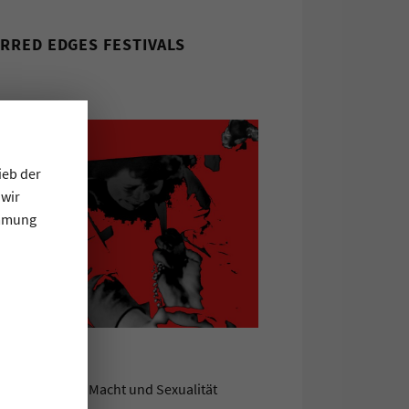
RRED EDGES FESTIVALS
ieb der
 wir
immung
sich zwischen Macht und Sexualität