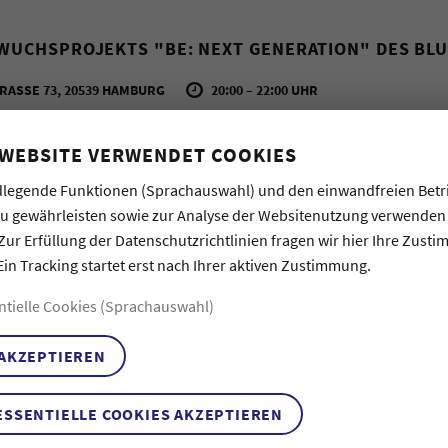
WUCHSPROJEKTS "BE: NEXT GENERATION" DES BLU
ASSE 73, 20539 HAMBURG
20:00 – 22:00 UHR
 WEBSITE VERWENDET COOKIES
6 Min., ohne Dialog 1953 erzählt Adrienne
John Parker, ihrem Chef von einem Traum.
legende Funktionen (Sprachauswahl) und den einwandfreien Betr
ilm zu machen. Dementia wurde erst in den
zu gewährleisten sowie zur Analyse der Websitenutzung verwenden
zwischen Film Noir und dem Cinema of
Zur Erfüllung der Datenschutzrichtlinien fragen wir hier Ihre Zust
 in Klassik und Alter Musik beschäftigt sich
Ein Tracking startet erst nach Ihrer aktiven Zustimmung.
 und elektronischer Musik sowie mit Musik-
ntielle Cookies (Sprachauswahl)
eit arbeitet sie im Elektronischen Studio an
 AKZEPTIEREN
 Jean Genet, 26 Min., ohne Dialog
ahr 1950 ist ein Anschreien gegen
ESSENTIELLE COOKIES AKZEPTIEREN
 In surrealen Sequenzen bearbeitet Genet die Schnittmengen, die 