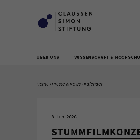
Zum Inhalt springen
ÜBER UNS
WISSENSCHAFT & HOCHSCH
SIE BEFINDEN SICH HIER:
Home
Presse & News
Aktuelle Seite:
Kalender
8. Juni 2026
STUMMFILMKONZE