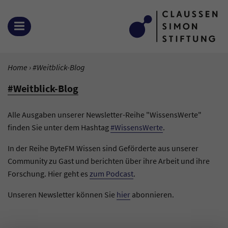
Zum Inhalt springen
MENÜ ÖFFNEN
SIE BEFINDEN SICH HIER:
Home
Aktuelle Seite:
#Weitblick-Blog
#Weitblick-Blog
Alle Ausgaben unserer Newsletter-Reihe "WissensWerte"
finden Sie unter dem Hashtag
#WissensWerte
.
In der Reihe ByteFM Wissen sind Geförderte aus unserer
Community zu Gast und berichten über ihre Arbeit und ihre
Forschung. Hier geht es
zum Podcast
.
Unseren Newsletter können Sie
hier
abonnieren.