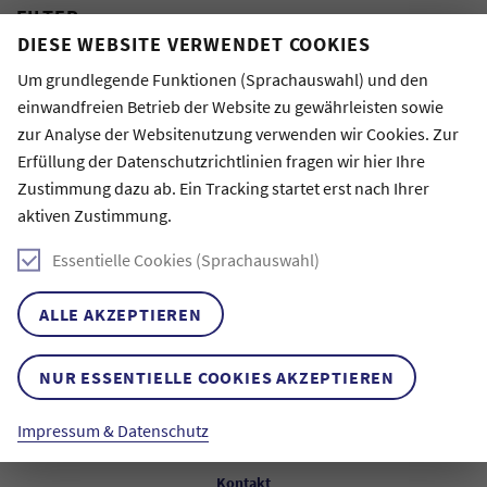
FILTER
DIESE WEBSITE VERWENDET COOKIES
Hier können Sie die Blogbeiträge nach Schlagworten filtern
und nach Autor:innen suchen.
Um grundlegende Funktionen (Sprachauswahl) und den
einwandfreien Betrieb der Website zu gewährleisten sowie
Tags
zur Analyse der Websitenutzung verwenden wir Cookies. Zur
Wählen Sie mehrere Tags
Erfüllung der Datenschutzrichtlinien fragen wir hier Ihre
Zustimmung dazu ab. Ein Tracking startet erst nach Ihrer
Autor:innen
aktiven Zustimmung.
Essentielle Cookies (Sprachauswahl)
ALLE AKZEPTIEREN
Keine Treffer.
NUR ESSENTIELLE COOKIES AKZEPTIEREN
Impressum & Datenschutz
Kontakt