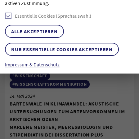
aktiven Zustimmung.
Essentielle Cookies (Sprachauswahl)
ALLE AKZEPTIEREN
NUR ESSENTIELLE COOKIES AKZEPTIEREN
Impressum & Datenschutz
#WISSENSCHAFT
#WISSENSCHAFTSKOMMUNIKATION
14. Mai 2024
BARTENWALE IM KLIMAWANDEL: AKUSTISCHE
UNTERSUCHUNGEN ZUM ARTENVORKOMMEN IM
ARKTISCHEN OZEAN
MARLENE MEISTER, MEERESBIOLOGIN UND
STIPENDIATIN BEI DISSERTATION PLUS