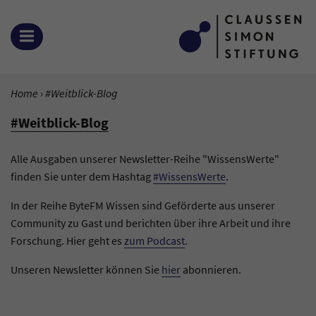
Zum Inhalt springen
MENÜ ÖFFNEN
SIE BEFINDEN SICH HIER:
Home
Aktuelle Seite:
#Weitblick-Blog
#Weitblick-Blog
Alle Ausgaben unserer Newsletter-Reihe "WissensWerte"
finden Sie unter dem Hashtag
#WissensWerte
.
In der Reihe ByteFM Wissen sind Geförderte aus unserer
Community zu Gast und berichten über ihre Arbeit und ihre
Forschung. Hier geht es
zum Podcast
.
Unseren Newsletter können Sie
hier
abonnieren.