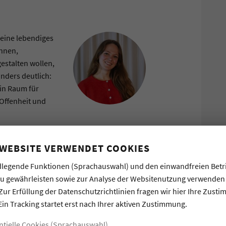
 eine lebendiges
innen,
gestalten wollen,
nders deutlich:
ein Raum für
 Offenheit und
 WEBSITE VERWENDET COOKIES
legende Funktionen (Sprachauswahl) und den einwandfreien Betr
zu gewährleisten sowie zur Analyse der Websitenutzung verwenden
Zur Erfüllung der Datenschutzrichtlinien fragen wir hier Ihre Zust
Ein Tracking startet erst nach Ihrer aktiven Zustimmung.
#WISSENSWERTE
ntielle Cookies (Sprachauswahl)