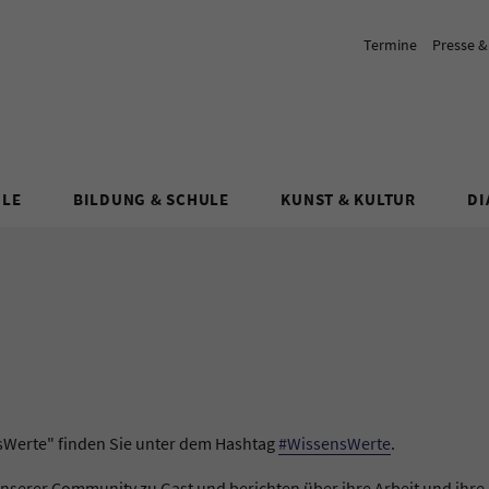
Termine
Presse 
ULE
BILDUNG & SCHULE
KUNST & KULTUR
DI
sWerte" finden Sie unter dem Hashtag
#WissensWerte
.
unserer Community zu Gast und berichten über ihre Arbeit und ihre