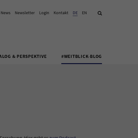
& News
Newsletter
Login
Kontakt
Aktuelle Sprache:
DE
EN
Suche
ALOG & PERSPEKTIVE
#WEITBLICK-BLOG
 Forschung. Hier geht es
zum Podcast
.