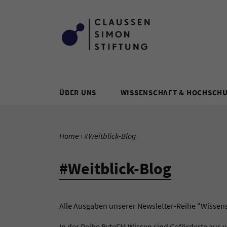
Zum Inhalt springen
ÜBER UNS
WISSENSCHAFT & HOCHSCH
SIE BEFINDEN SICH HIER:
Home
Aktuelle Seite:
#Weitblick-Blog
#Weitblick-Blog
Alle Ausgaben unserer Newsletter-Reihe "Wissen
In der Reihe ByteFM Wissen sind Geförderte aus 