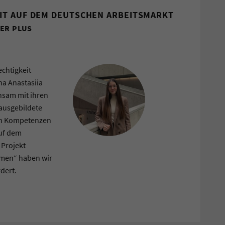
IT AUF DEM DEUTSCHEN ARBEITSMARKT
ER PLUS
chtigkeit
na Anastasiia
nsam mit ihren
 ausgebildete
ren Kompetenzen
uf dem
 Projekt
hmen“ haben wir
dert.