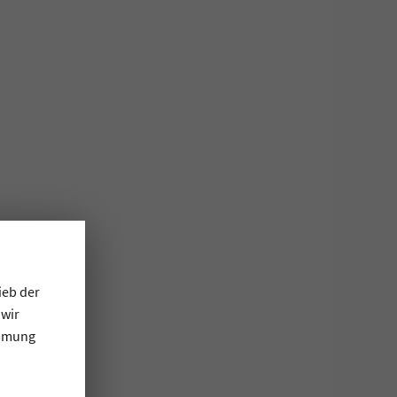
ieb der
 wir
immung