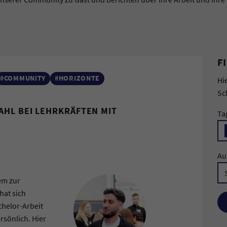
F
#COMMUNITY
#HORIZONTE
Hi
Sc
HL BEI LEHRKRÄFTEN MIT
Ta
Au
em zur
hat sich
chelor-Arbeit
rsönlich. Hier