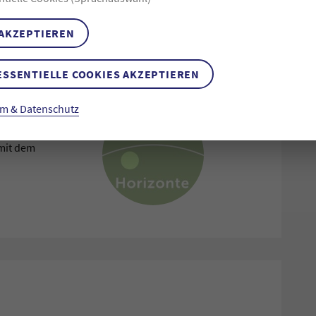
SCHENK, TEIL DIESER COMMUNITY ZU
 AKZEPTIEREN
ESSENTIELLE COOKIES AKZEPTIEREN
m & Datenschutz
rogramms
r Anlass, die
 mit dem