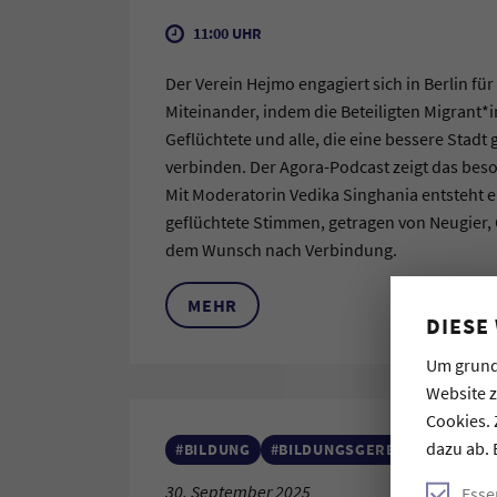
11:00 UHR
Der Verein Hejmo engagiert sich in Berlin für
Miteinander, indem die Beteiligten Migrant*
Geflüchtete und alle, die eine bessere Stadt 
verbinden. Der Agora-Podcast zeigt das beso
Mit Moderatorin Vedika Singhania entsteht 
geflüchtete Stimmen, getragen von Neugier,
dem Wunsch nach Verbindung.
MEHR
DIESE
Um grund
Website 
Cookies. 
dazu ab. 
#BILDUNG
#BILDUNGSGERECHTIGKEIT
30. September 2025
Esse