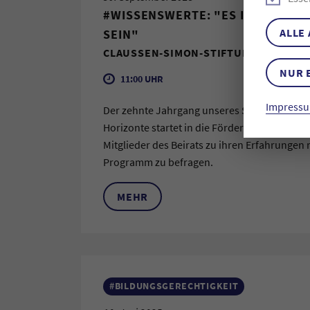
#WISSENSWERTE: "ES IST EIN GE
ALLE
SEIN"
CLAUSSEN-SIMON-STIFTUNG
NUR 
11:00 UHR
Impressu
Der zehnte Jahrgang unseres Stipendienp
Horizonte startet in die Förderung – ein gute
Mitglieder des Beirats zu ihren Erfahrungen
Programm zu befragen.
MEHR
#BILDUNGSGERECHTIGKEIT