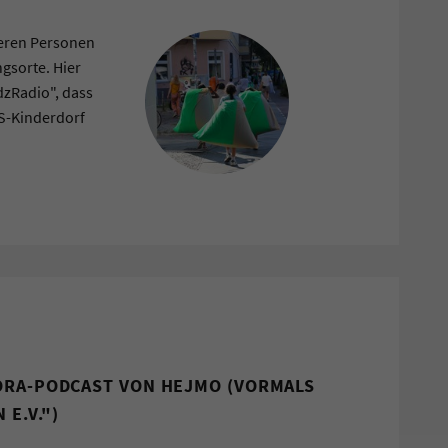
eeren Personen
gsorte. Hier
dzRadio", dass
S-Kinderdorf
ORA-PODCAST VON HEJMO (VORMALS
 E.V.")