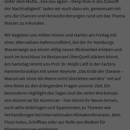
Unter dem Motto „Sea you again – Deep Dive in die Zukunft
der Nachhaltigkeit“ laden wir euch dazu ein, gemeinsam mit
uns die Chancen und Herausforderungen rund um das Thema
Wasser zu erkunden.
Wir begeben uns mitten hinein und starten am Freitag mit
einer alternativen Hafenrundfahrt, bei der ihr Hamburgs
Wasserwege aus einem völlig neuen Blickwinkel erleben und
euch im Anschluss im Restaurant ÜberQuell stärken könnt.
Am Samstag nimmt uns Prof. Dr. Mojib Latif in der Factory
Hammerbrooklyn mit seiner Keynote „Das Ende der Ozeane –
Warum wir ohne die Meere nicht überleben werden“ mit auf
eine Reise zu den drängenden Fragen unserer Zeit. Ein
besonderes Highlight des Tages sind die vielen Workshops
von Alumni:ae für Alumni:ae – hier könnt ihr Neues lernen,
euch aktiv einbringen und Spannendes zu Themen wie
Verhandlungen bei internationalen Klimakonferenzen, dem
Fluss Indus, Schiffbau oder zur Rolle von Wolken für
Klimaprognosen entdecken.