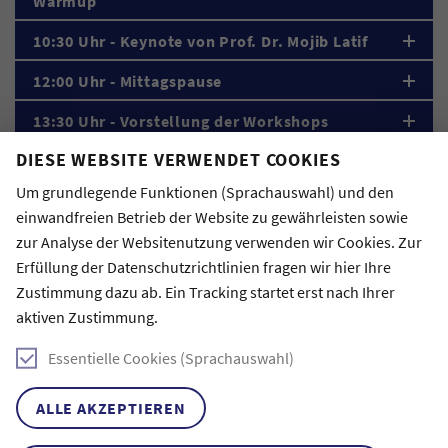
Warmup
10:30 Uhr - Keynote von Prof. Dr. Mojib Latif
12:00 Uhr - Mittagspause
13:30 Uhr - Vorstellung der Workshops
DIESE WEBSITE VERWENDET COOKIES
14:00 Uhr - Workshop-Session I
Um grundlegende Funktionen (Sprachauswahl) und den
15:30 Uhr - Kaffeepause
einwandfreien Betrieb der Website zu gewährleisten sowie
16:30 Uhr - Workshop-Session II
zur Analyse der Websitenutzung verwenden wir Cookies. Zur
Erfüllung der Datenschutzrichtlinien fragen wir hier Ihre
17:30 Uhr - Abschluss
Zustimmung dazu ab. Ein Tracking startet erst nach Ihrer
aktiven Zustimmung.
18:15 Uhr - Locationwechsel ins Kunsthaus
Essentielle Cookies (Sprachauswahl)
18:30 Uhr - Ausstellung
19:00 Uhr - Abendessen und Ausklang
ALLE AKZEPTIEREN