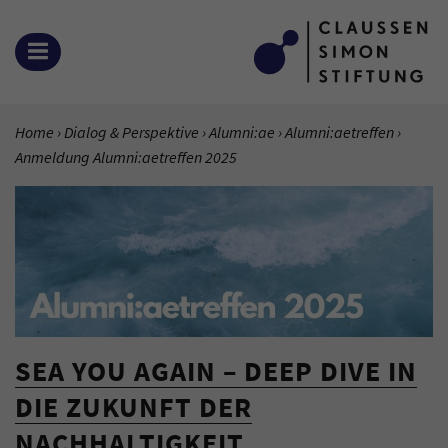
Zum Inhalt springen
MENÜ ÖFFNEN
SIE BEFINDEN SICH HIER:
Home
Dialog & Perspektive
Alumni:ae
Alumni:aetreffen
Aktuell
Anmeldung Alumni:aetreffen 2025
SEA YOU AGAIN – DEEP DIVE IN
DIE ZUKUNFT DER
NACHHALTIGKEIT