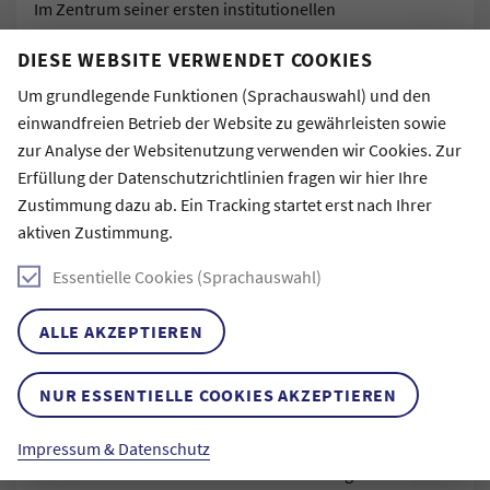
Im Zentrum seiner ersten institutionellen
Einzelausstellung steht die mehrteilige
DIESE WEBSITE VERWENDET COOKIES
Filminstallation Fictional Healing. Darin hinterfragt der
Künstler stigmatisierende Narrative über Abhängigkeit
Um grundlegende Funktionen (Sprachauswahl) und den
und entwirft Bilder von Fürsorge, die neue
einwandfreien Betrieb der Website zu gewährleisten sowie
Handlungsspielräume öffnen. Die immersive Installation
zur Analyse der Websitenutzung verwenden wir Cookies. Zur
verbindet Humor und Ernst und schafft dabei einen
Erfüllung der Datenschutzrichtlinien fragen wir hier Ihre
Resonanzraum, in dem kollektive Imagination
Zustimmung dazu ab. Ein Tracking startet erst nach Ihrer
Selbstermächtigung ermöglicht. Ausgehend von eigenen
aktiven Zustimmung.
Erfahrungen entwickelte Daniel Hopp in
Essentielle Cookies (Sprachauswahl)
beziehungsorientierten Prozessen gemeinsam mit
suchtbetroffenen Menschen dokumentarische und
ALLE AKZEPTIEREN
(doku-)fiktionale Filmszenen. Ihre persönlichen
Geschichten, Träume und Fantasien wurden in Interviews
verhandelt und mit Laiendarsteller:innen und
NUR ESSENTIELLE COOKIES AKZEPTIEREN
professionellen Schauspieler:innen neu inszeniert.
Ergänzend eröffnet eine Reihe von filmischen Porträts
Impressum & Datenschutz
Einblicke in die Lebensrealitäten der Protagonist:innen.