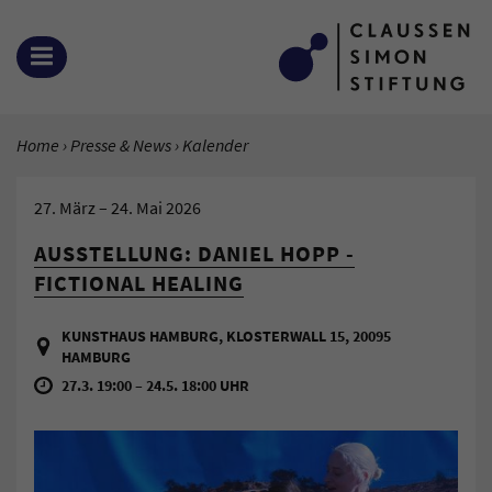
Zum Inhalt springen
MENÜ ÖFFNEN
SIE BEFINDEN SICH HIER:
Home
Presse & News
Aktuelle Seite:
Kalender
27. März
–
24. Mai 2026
AUSSTELLUNG: DANIEL HOPP -
FICTIONAL HEALING
KUNSTHAUS HAMBURG, KLOSTERWALL 15, 20095
HAMBURG
27.3. 19:00 – 24.5. 18:00 UHR