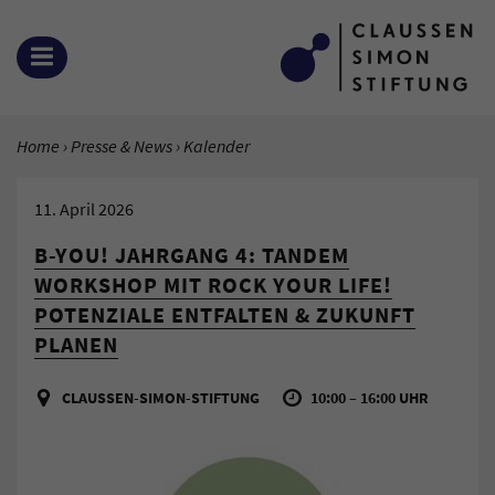
Zum Inhalt springen
MENÜ ÖFFNEN
SIE BEFINDEN SICH HIER:
Home
Presse & News
Aktuelle Seite:
Kalender
11. April 2026
B-YOU! JAHRGANG 4: TANDEM
WORKSHOP MIT ROCK YOUR LIFE!
POTENZIALE ENTFALTEN & ZUKUNFT
PLANEN
CLAUSSEN-SIMON-STIFTUNG
10:00 – 16:00 UHR