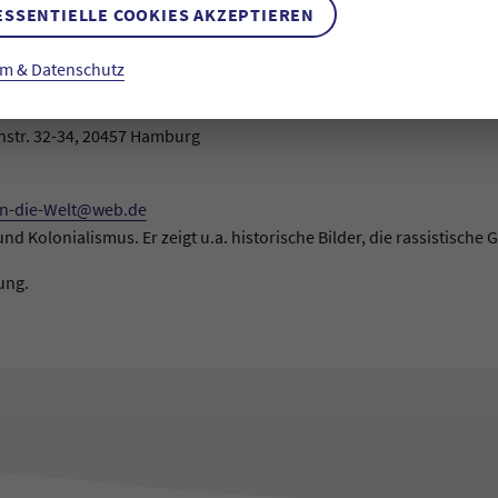
ESSENTIELLE COOKIES AKZEPTIEREN
19 Uhr
m & Datenschutz
nkte - der Völkermord an den Herero und Nama" (50 min, deutsch 
 Baakenhafen und anschließendem Gespräch mit dem Historiker Jan
str. 32-34, 20457 Hamburg
n-die-Welt@web.de
d Kolonialismus. Er zeigt u.a. historische Bilder, die rassistische 
ung.