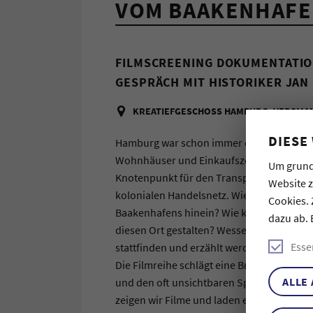
VOM BAAKENHAFEN
FILMSCREENING DOKUMENTATIO
GESPRÄCH MIT HISTORIKER JAN
KREATIEFGESCHOSS HAMBURG, VERSMAN
DIESE
Hamburg war schon immer eine globale S
Wohnhäuser und Einkaufszentren stehen, w
Um grund
Knotenpunkt für den Transport von Mensc
Website 
kolonialen Handelsnetz. Wie ragt die kolo
Cookies. 
Baakenhafens hinein? Wie können Initiat
dazu ab. 
diesen Ort gestalten? Wessen Geschichte(
Esse
stattfinden und erzählt werden?
Die Filmreihe schlägt eine Brücke zwisc
ALLE
und den oft unsichtbaren Spuren kolonia
zeigen wir Filme und laden ein zum Gespräc