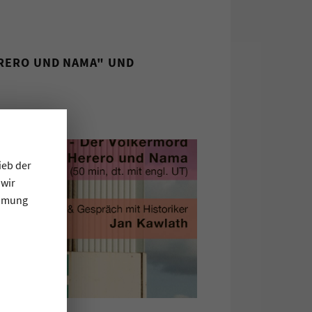
RERO UND NAMA" UND
ieb der
 wir
immung