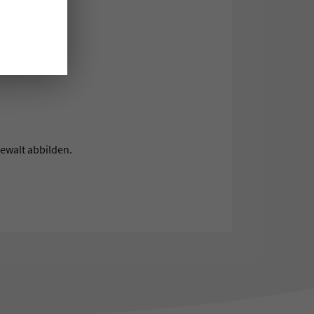
mit engl. UT).
 Kawlath.
Gewalt abbilden.