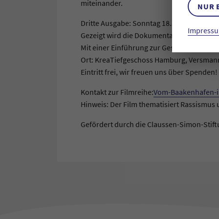
miteinander.
NUR 
Dritte Ausgabe: Sonntag 18.Januar 2026, 
Impressu
Gezeigt wird die Dokumentation "Bezugspu
Mit einer Einführung zur Geschichte des
Ort: KreaTiefgeschoss Hamburg, Versmann
Eintritt frei, wir freuen uns über Spenden!
Kontakt zur Filmreihe:
Vom-Baakenhafen-i
Hinweis: Der Film thematisiert Rassismus un
Gefördert durch die Claussen-Simon-Stift