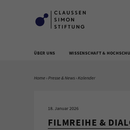
Zum Inhalt springen
ÜBER UNS
WISSENSCHAFT & HOCHSCH
SIE BEFINDEN SICH HIER:
Home
Presse & News
Aktuelle Seite:
Kalender
18. Januar 2026
FILMREIHE & DIA