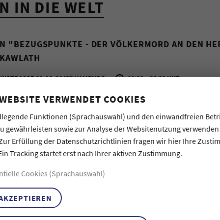
 IN DIE WELT
N "BEZUGSPUNKTE - DER VÖLKERMORD AN DEN HE
 KAWLATH
NSTRASSE 31-34, 20457 HAMBURG
19:00 – 21:00 UHR
 WEBSITE VERWENDET COOKIES
tadt. Am Baakenhafen, wo heute
ar viele Jahre lang der internationale
legende Funktionen (Sprachauswahl) und den einwandfreien Betr
hen, Tieren, Waren und Waffen im
zu gewährleisten sowie zur Analyse der Websitenutzung verwenden
niale Vergangenheit in die Gegenwart des
Zur Erfüllung der Datenschutzrichtlinien fragen wir hier Ihre Zust
iven aus der Stadt und Anwohner:innen
Ein Tracking startet erst nach Ihrer aktiven Zustimmung.
n) sollen in Zukunft hier am Baakenhafen
ntielle Cookies (Sprachauswahl)
hen der urbanen Gegenwart am Baakenhafen
 AKZEPTIEREN
ler Vergangenheit. An wechselnden Orten
h, mit Aktivist:innen, Expert:innen,