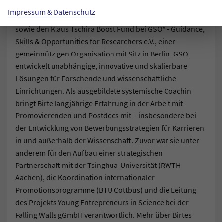
Impressum & Datenschutz
Dr. Birte Seffert
leitet die Karriereberatung, das Coaching
sowie den Klaus Tschira Boost Fund bei GSO* - Guidance,
Skills & Opportunities for Researchers e.V., einer
gemeinnützigen Organisation mit Sitz in Berlin. GSO
entwickelt unabhängige, innovative und skalierbare
Lösungen für Forschende und wissenschaftliche
Einrichtungen. Als ausgebildete systemische Coachin
bringt Birte langjährige Erfahrung in der Arbeit mit
Promovierenden und Postdocs mit – insbesondere bei
der Entwicklung von Bewerbungsstrategien für Karrieren
in und außerhalb der Wissenschaft. Zuvor war sie unter
anderem für den Aufbau einer strategischen
Partnerschaft mit der Tsinghua-Universität (RWTH
Aachen), die Koordination internationaler
Promotionsprogramme (BTU Cottbus) und die Leitung
des Projekts Young Entrepreneurs in Science bei der
Falling Walls gGmbH verantwortlich. Mehr über Birtes