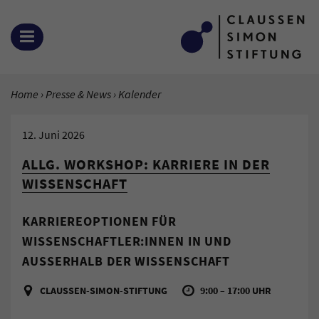
Zum Inhalt springen
MENÜ ÖFFNEN
SIE BEFINDEN SICH HIER:
Home
Presse & News
Aktuelle Seite:
Kalender
12. Juni 2026
ALLG. WORKSHOP: KARRIERE IN DER
WISSENSCHAFT
KARRIEREOPTIONEN FÜR
WISSENSCHAFTLER:INNEN IN UND
AUSSERHALB DER WISSENSCHAFT
CLAUSSEN-SIMON-STIFTUNG
9:00 – 17:00 UHR