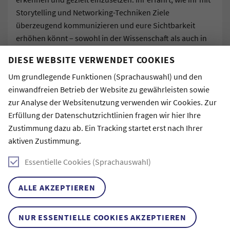
Storytelling und Networking-Techniken Ziele
überzeugend kommunizieren und eure Sichtbarkeit
erhöhen könnt – sowohl in der Wissenschaft als auch in
anderen Sektoren.
DIESE WEBSITE VERWENDET COOKIES
Anhand konkreter Beispiele werfen wir einen Blick auf
Karriereoptionen und -wege in der Wissenschaft, der
Um grundlegende Funktionen (Sprachauswahl) und den
Privatwirtschaft sowie im Non-Profit und öffentlichen
einwandfreien Betrieb der Website zu gewährleisten sowie
Sektor. Der Workshop bietet Raum für Reflexion,
zur Analyse der Websitenutzung verwenden wir Cookies. Zur
Austausch sowie die Möglichkeit, Fragen zu stellen und
Erfüllung der Datenschutzrichtlinien fragen wir hier Ihre
eigene Erfahrungen zu teilen – in einem offenen und
Zustimmung dazu ab. Ein Tracking startet erst nach Ihrer
unterstützenden Rahmen, der euch dabei hilft, euren
aktiven Zustimmung.
individuellen Karriere-Kompass zu entwickeln und zu
Essentielle Cookies (Sprachauswahl)
verfolgen.
Der Workshop ist eine geschlossene Veranstaltung und
ALLE AKZEPTIEREN
richtet sich ausschließlich an aktiv geförderte
Stipendiat:innen.
NUR ESSENTIELLE COOKIES AKZEPTIEREN