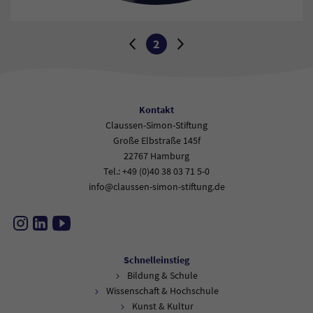
Wechseln Sie zur nächsten oder vorherigen Seite:
2
Zur vorherigen Seite
Aktuelle Seite:
Zur nächsten Seite
Kontakt
Claussen-Simon-Stiftung
Große Elbstraße 145f
22767 Hamburg
Tel.: +49 (0)40 38 03 71 5-0
info@claussen-simon-stiftung.de
Instagram
LinkedIn
YouTube
Schnelleinstieg
Bildung & Schule
Wissenschaft & Hochschule
Kunst & Kultur