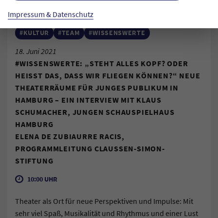
Impressum & Datenschutz
#KULTUR
#TEAM
#WISSENSWERTE
18. Juni 2021
#WISSENSWERTE: „STEHT ALLES KOPF? ODER
HEISST DAS, DASS WIR FLIEGEN KÖNNEN?“ NEUE T
HEATERRÄUME FÜR JUNGES PUBLIKUM IN H
AMBURG – EIN INTERVIEW MIT KLAUS S
CHUMACHER, JUNGEN SCHAUSPIELHAUS H
AMBURG
ELENA DE ZUBIAURRE RACIS,
PROGRAMMLEITUNG CLAUSSEN-SIMON-
STIFTUNG
10:00 UHR
Theater als Ort für neue Perspektiven und Impulse: Mit
sehr viel Spaß, Musikalität und Rhythmus und einer Lust