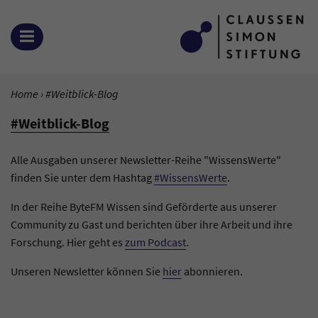
Zum Inhalt springen
MENÜ ÖFFNEN
SIE BEFINDEN SICH HIER:
Home
Aktuelle Seite:
#Weitblick-Blog
#Weitblick-Blog
Alle Ausgaben unserer Newsletter-Reihe "WissensWerte"
finden Sie unter dem Hashtag
#WissensWerte
.
In der Reihe ByteFM Wissen sind Geförderte aus unserer
Community zu Gast und berichten über ihre Arbeit und ihre
Forschung. Hier geht es
zum Podcast
.
Unseren Newsletter können Sie
hier
abonnieren.