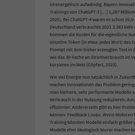
ist energetisch aufwändig. Bayern Innovat
Trainings von ChatGPT-3 […] 1,287 Millio
2025). Bei ChatGPT-4 waren es schon 16,5-m
Deutschland verbrauchte 2021 3.383 kWh i
kommen die Kosten für die eigentliche Nut
einzelne Token (in etwa: jedes Wort) des O
Prompt mit dem bisher erzeugten Text in 
wie das 30-Fache an Stromverbrauch im Ve
kursieren im Netz (Göpfert, 2023).
Wie viel Energie nun tatsächlich in Zukunft
machen Innovationen das Problem geringer
man kleinere, sehr performante Modelle a
Verbrauch in der Nutzung reduzieren. Auc
effizienter. Andererseits gibt es hier Pro
kennen: Feedback-Loops. Wenn Motoren b
Training könnten Modelle einfach größer 
Modelle eher ökologisch teurer machen k