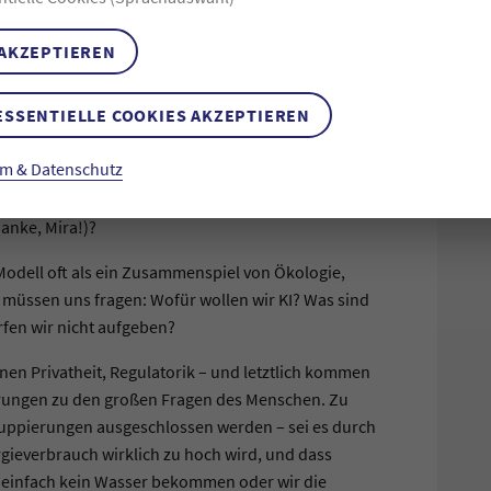
aktoren helfen und sogar wissenschaftliche
durchaus etwas dran. Das bringt uns aber zu einem
 AKZEPTIEREN
ch die Geisteswissenschaften etwas zu sagen haben:
m, es ist ein sozio-technisches. Es kommt darauf an,
ESSENTIELLE COOKIES AKZEPTIEREN
s noch einmal zum zweiten Grund, weshalb wir über
 die KI mit unseren epistemischen Praktiken? Ist
m & Datenschutz
Habe ich diesen Text danach noch einmal
 zum Beispiel kein Zitat abgeändert wurde (ja, habe
anke, Mira!)?
Modell oft als ein Zusammenspiel von Ökologie,
 müssen uns fragen: Wofür wollen wir KI? Was sind
rfen wir nicht aufgeben?
onen Privatheit, Regulatorik – und letztlich kommen
erungen zu den großen Fragen des Menschen. Zu
Gruppierungen ausgeschlossen werden – sei es durch
gieverbrauch wirklich zu hoch wird, und dass
 einfach kein Wasser bekommen oder wir die