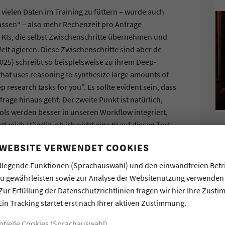
vielen Daten im Training zu füttern – wurde auch
assen“ – also mehr Rechenzeit pro Anfrage
 KIs, die selbst Zwischenschritte übernehmen und
elt agieren. Diese Zwischenschritte sind aber de
2025) schreibt so beispielsweise zu ihrem Deep-
hat uses reasoning to synthesize large amounts of
 research tasks for you”. Es sollte evident sein, dass
rage hinaus geht. Der zweite Punkt ist natürlich,
ls werden besser in unseren Workflow integriert,
mich ständig, ob ich nicht eine KI auf diesen Text
 WEBSITE VERWENDET COOKIES
 berichtet, dass Google einen Vertrag für kleine
legende Funktionen (Sprachauswahl) und den einwandfreien Betr
 2024), und von einer Studie von McKinsey &
zu gewährleisten sowie zur Analyse der Websitenutzung verwenden
ss KI im Jahr 2030 rund 5 Prozent des europäischen
Zur Erfüllung der Datenschutzrichtlinien fragen wir hier Ihre Zust
sschau, 2024).
Ein Tracking startet erst nach Ihrer aktiven Zustimmung.
ber KI könnte auch helfen – Prozesse effizienter
ntielle Cookies (Sprachauswahl)