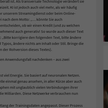
berall ist. Als transversale Technologie verändert sie
zeit. KI ist jedoch auch viel mehr, als wir häufig
r unserem Streamingdienst oder beim Online-
i nach dem Motto: „… könnte Sie auch
e entscheiden, ob wir einen Kredit (und zu welchen
ehmend auch generativ! So wurde auch dieser Text
 „Bitte korrigiere den folgenden Text, bitte ändere
Typos, ändere nichts am Inhalt oder Stil. Bringe die
on der Rohversion dieses Textes).
zten Anwendungsfall nachdenken – aus zwei
sst viel Energie. Sie basiert auf neuronalen Netzen.
telle einmal genau ansehen, in aller Kürze aber auch
aphen mit unglaublich vielen Verbindungen ihrer
die Milliarden. Diese Netzwerke verbrauchen nun
lang der Trainingsdaten angepasst. Dieser Prozess