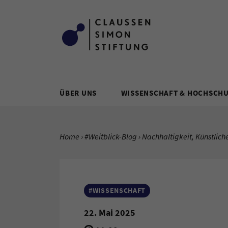
Zum Inhalt springen
ÜBER UNS
WISSENSCHAFT & HOCHSCH
SIE BEFINDEN SICH HIER:
Home
#Weitblick-Blog
Aktuelle Seite:
Nachhaltigkeit, Künstliche
#WISSENSCHAFT
22. Mai 2025