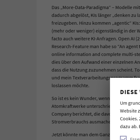
Das „More-Data-Paradigma“ – Modelle mit 
dadurch abgelöst, KIs länger „denken zu l
freizugeben. Hinzu kommen „agentic“ KIs:
(mehr oder weniger) eigenständig in der W
facto auch weitere KI-Anfragen. Open AI (
Research-Feature man habe so “An agent t
online information and complete multi-step
dies über den Aufwand einer einzelnen Anf
dass die Nutzung zuzunehmen scheint. Too
und mein Textverarbeitungsprogramm fragt 
loslassen möchte.
DIESE
So ist es kein Wunder, wenn die Tagesschau
Um grund
Atomkraftwerke unterschrieb (Tagesschau,
Website 
Company berichtet, die davon ausgeht, da
Cookies. 
Stromverbrauchs ausmachen könnte (Tage
dazu ab. 
Jetzt könnte man dem Ganzen entgegnen: A
Esse