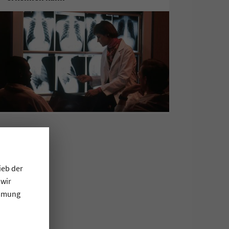
ieb der
 wir
immung