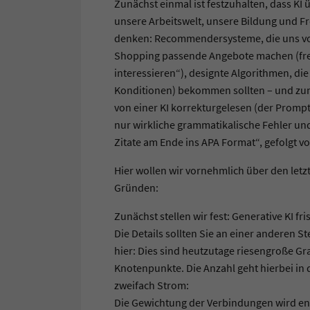
Zunächst einmal ist festzuhalten, dass KI ü
unsere Arbeitswelt, unsere Bildung und Frei
denken: Recommendersysteme, die uns vo
Shopping passende Angebote machen (fre
interessieren“), designte Algorithmen, di
Konditionen) bekommen sollten – und zun
von einer KI korrekturgelesen (der Prompt:
nur wirkliche grammatikalische Fehler und 
Zitate am Ende ins APA Format“, gefolgt v
Hier wollen wir vornehmlich über den let
Gründen:
Zunächst stellen wir fest: Generative KI fri
Die Details sollten Sie an einer anderen S
hier: Dies sind heutzutage riesengroße Gr
Knotenpunkte. Die Anzahl geht hierbei in 
zweifach Strom:
Die Gewichtung der Verbindungen wird ent