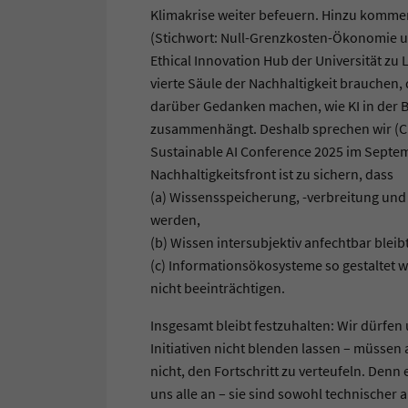
Klimakrise weiter befeuern. Hinzu kommen
(Stichwort: Null-Grenzkosten-Ökonomie u
Ethical Innovation Hub der Universität zu
vierte Säule der Nachhaltigkeit brauchen,
darüber Gedanken machen, wie KI in der B
zusammenhängt. Deshalb sprechen wir (Chr
Sustainable AI Conference 2025 im Septem
Nachhaltigkeitsfront ist zu sichern, dass
(a) Wissensspeicherung, -verbreitung und -
werden,
(b) Wissen intersubjektiv anfechtbar bleib
(c) Informationsökosysteme so gestaltet w
nicht beeinträchtigen.
Insgesamt bleibt festzuhalten: Wir dürfen
Initiativen nicht blenden lassen – müssen a
nicht, den Fortschritt zu verteufeln. De
uns alle an – sie sind sowohl technischer