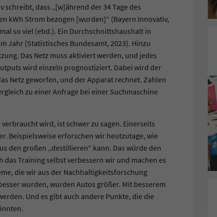
iv schreibt, dass „[w]ährend der 34 Tage des
nen kWh Strom bezogen [wurden]“ (Bayern Innovativ,
al so viel (ebd.). Ein Durchschnittshaushalt in
m Jahr (Statistisches Bundesamt, 2023). Hinzu
zung. Das Netz muss aktiviert werden, und jedes
utputs wird einzeln prognostiziert. Dabei wird der
das Netz geworfen, und der Apparat rechnet. Zahlen
rgleich zu einer Anfrage bei einer Suchmaschine
 verbraucht wird, ist schwer zu sagen. Einerseits
. Beispielsweise erforschen wir heutzutage, wie
us den großen „destillieren“ kann. Das würde den
h das Training selbst verbessern wir und machen es
bleme, die wir aus der Nachhaltigkeitsforschung
esser wurden, wurden Autos größer. Mit besserem
werden. Und es gibt auch andere Punkte, die die
önnten.