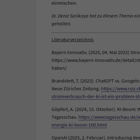
einmischen.
Dr. Deniz Sarikaya hat zu diesem Thema e
gehalten.
Literaturverzeichnis
Bayern Innovativ. (2025, 04. Mai 2025) Str
https://www.bayern-innovativ.de/detail/st
haben/
Brandstett, T. (2023). ChatGPT vs. Googeln
Neue Züricher Zeitung.
https://www.nzz.c
stromverbrauch-der-ki-ist-ein-problem-l
Göpfert, A. (2024, 15. Oktober). KI-Boom:
Tagesschau.
https://www.tagesschau.de/w
energie-ki-boom-100.html
OpenAI (2025, 2. Februar). Introducing d