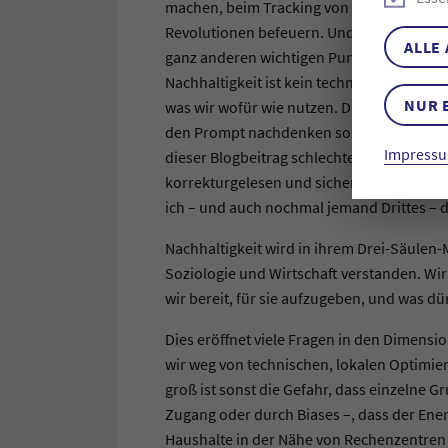
machen, beim Tracking von ökologischen F
Revolutionen befeuern. Und auch hier ist 
ALLE
ganz anderen wichtigen Punkt, bei dem au
Nachhaltigkeit ist kein technisches Proble
NUR 
was wir wofür wie nutzen. Dies bringt un
den Prompt nachdenken sollten: Was macht
Impressu
dieser Blogbeitrag schlechter geworden? 
korrekturgelesen und sichergestellt, dass
ich – und auch nochmal jemand Drittes – d
Nachhaltigkeit wird in ihrem Drei-Säulen-
Soziologie und Wirtschaft verstanden. Wir
wir bereit, für sie aufzugeben, und was dü
Dies eröffnet viele Fragen in den Dimensi
wir weg von technischen, lokalen Optimi
groß ist sonst die Gefahr, dass einzelne 
Zugang oder durch Biases –, dass der Ener
Haushalte in der Nähe von Rechenzentren