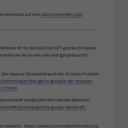
inen Workshop auf dem
Alumni:aetreffen 2025
omfresser KI: So viel soll Chat GPT gebraucht haben.
romfresser-ki-so-viel-soll-chat-gpt-gebraucht-
: Der massive Stromverbrauch der KI ist ein Problem.
h/technologie/chat-gpt-vs-googeln-der-massive-
d.1774379
 Warum kauft Google jetzt Mini-Atomkraftwerke?
irtschaft/technologie/faq-google-atomkraft-
eep research.
https://openai.com/index/introducing-