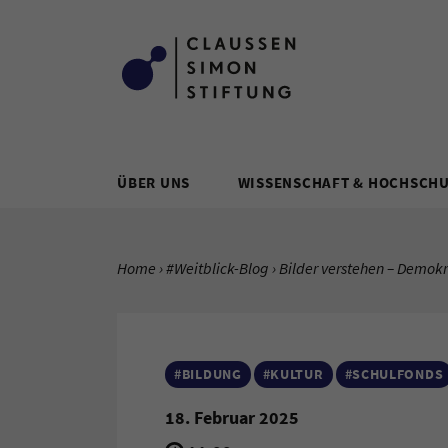
Zum Inhalt springen
ÜBER UNS
WISSENSCHAFT & HOCHSCH
SIE BEFINDEN SICH HIER:
Home
#Weitblick-Blog
Aktuelle Seite:
Bilder verstehen – Demokr
#BILDUNG
#KULTUR
#SCHULFONDS
18. Februar 2025