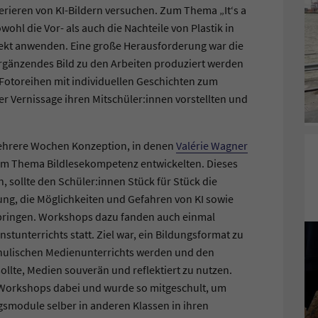
erieren von KI-Bildern versuchen. Zum Thema „It‘s a
wohl die Vor- als auch die Nachteile von Plastik in
rekt anwenden. Eine große Herausforderung war die
n ergänzendes Bild zu den Arbeiten produziert werden
 Fotoreihen mit individuellen Geschichten zum
er Vernissage ihren Mitschüler:innen vorstellten und
ehrere Wochen Konzeption, in denen
Valérie Wagner
um Thema Bildlesekompetenz entwickelten. Dieses
 sollte den Schüler:innen Stück für Stück die
ung, die Möglichkeiten und Gefahren von KI sowie
bringen. Workshops dazu fanden auch einmal
tunterrichts statt. Ziel war, ein Bildungsformat zu
schulischen Medienunterrichts werden und den
llte, Medien souverän und reflektiert zu nutzen.
 Workshops dabei und wurde so mitgeschult, um
gsmodule selber in anderen Klassen in ihren