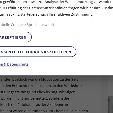
zu gewährleisten sowie zur Analyse der Websitenutzung verwenden
Zur Erfüllung der Datenschutzrichtlinien fragen wir hier Ihre Zust
burger Schulen diese Inhalte bisher nicht vor.
Ein Tracking startet erst nach Ihrer aktiven Zustimmung.
e ein Anliegen, diese vorhandene Lücke in der
Bildungsformat zu schließen.
ntielle Cookies (Sprachauswahl)
ms und der Kulturbeauftragten Kunstlehrerin Frau
 AKZEPTIEREN
e Weise konnten die entwickelten Bildungsmodule
 der teilnehmenden Schüler:innen verbessert und
ESSENTIELLE COOKIES AKZEPTIEREN
n des 10. Jahrgangs zu arbeiten. Die Schüler:innen
m & Datenschutz
 interessiert und motiviert. Sie erfuhren zum
eit Beginn der Fotografie gibt, nur dass es damals
rändern. Jedoch war die Motivation zu der Zeit
nen den Betrachter zu täuschen. In den Workshops
uf Bildgestaltung und Bildwirkung, wichtigen
wurden nicht nur vermittelt, sondern die
aktisch mit Fotokameras der Akademie in
beliebt waren die Stunden zum Thema KI, die in den