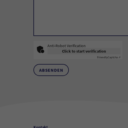
Anti-Robot Verification
Click to start verification
Friendly
Captcha ⇗
ABSENDEN
Kontakt