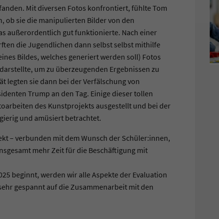
anden. Mit diversen Fotos konfrontiert, fühlte Tom
 ob sie die manipulierten Bilder von den
s außerordentlich gut funktionierte. Nach einer
ten die Jugendlichen dann selbst selbst mithilfe
ines Bildes, welches generiert werden soll) Fotos
ch darstellte, um zu überzeugenden Ergebnissen zu
t legten sie dann bei der Verfälschung von
identen Trump an den Tag. Einige dieser tollen
arbeiten des Kunstprojekts ausgestellt und bei der
ierig und amüsiert betrachtet.
ekt – verbunden mit dem Wunsch der Schüler:innen,
insgesamt mehr Zeit für die Beschäftigung mit
025 beginnt, werden wir alle Aspekte der Evaluation
 sehr gespannt auf die Zusammenarbeit mit den