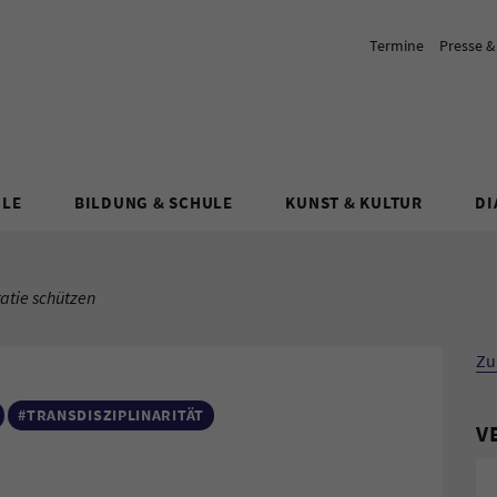
Termine
Presse 
ULE
BILDUNG & SCHULE
KUNST & KULTUR
DI
atie schützen
Zu
#TRANSDISZIPLINARITÄT
V