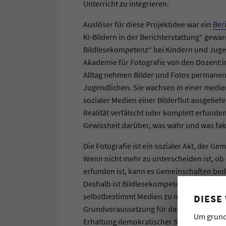
Unterricht zu integrieren.
Auslöser für diese Projektidee war ein
Ber
KI-Bildern in der Berichterstattung“ gewar
Bildlesekompetenz“ bei Kindern und Jugend
Akademie für Fotografie von den Dozent:i
Alltag nehmen Bilder und Fotos permanent
Jugendlichen. Sie wachsen in einer medi
sozialer Medien einer Bilderflut ausgeliefer
Realität verfälscht oder komplett erfunden 
Gewissheit darüber, was wahr und was fake
Die Fotografie ist ein sozialer Akt, der Ge
Wenn nicht mehr zu unterscheiden ist, ob ei
erfunden ist, kann es Gemeinschaften be
Deshalb ist Bildlesekompetenz auch eine S
selbstbestimmt Medien zu nutzen. Eine um
DIESE
Grundvoraussetzung für das Funktionieren
Um grund
Erhaltung demokratischer Systeme.