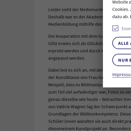
Website 
Cookies. 
Leider sieht der Medienunterricht der Ham
dazu ab. 
Deshalb war es der Akademie für Fotografi
Medienbildung mithilfe des entwickelten 
Esse
Die Kooperation mit dem Goethe Gymnasiu
ALLE
Götz erwies sich als Glücksfall. Auf dies
erprobt werden und durch Rückmeldungen
angepasst werden.
NUR 
Dabei bot es sich an, mit den Kunstklasse
Impressu
der Kunstklasse von Frau Kafka waren sehr
Beispiel, dass es Bildmanipulation schon s
zum Teil viel aufwändiger war, Fotos zu ve
genau dieselbe wie heute – Betrachter:In
von Valérie Wagner lag der Schwerpunkt a
Grundlagen der Bildlesekompetenz. Diese 
Schüler:innen wandten sie auch direkt pr
diesemeinem Kunstprojekt an. Besonders 