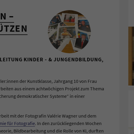
N –
ÜTZEN
LEITUNG KINDER - & JUNGENDBILDUNG,
er:innen der Kunstklasse, Jahrgang 10 von Frau
rbeiten aus einem achtwöchigen Projekt zum Thema
cherung demokratischer Systeme“ in einer
beit mit der Fotografin Valérie Wagner und dem
ie für Fotografie
. In den zurückliegenden Wochen
heorie, Bildbearbeitung und die Rolle von KI, durften