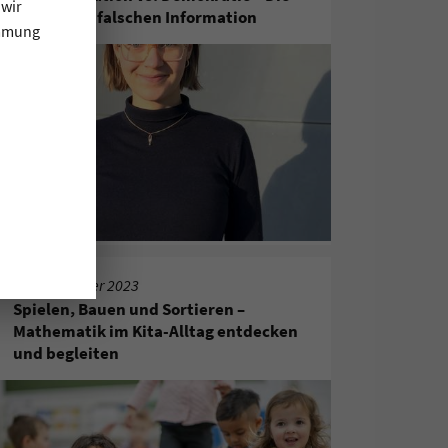
 wir
Gefahr der falschen Information
immung
14. November 2023
Spielen, Bauen und Sortieren –
Mathematik im Kita-Alltag entdecken
und begleiten