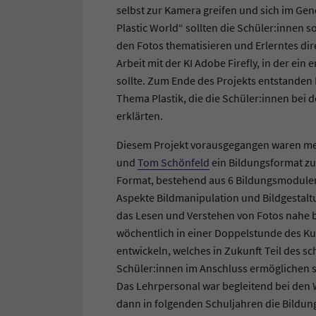
selbst zur Kamera greifen und sich im Gen
Plastic World“ sollten die Schüler:innen so
den Fotos thematisieren und Erlerntes di
Arbeit mit der KI Adobe Firefly, in der ei
sollte. Zum Ende des Projekts entstanden
Thema Plastik, die die Schüler:innen bei d
erklärten.
Diesem Projekt vorausgegangen waren m
und
Tom Schönfeld
ein Bildungsformat z
Format, bestehend aus 6 Bildungsmodulen,
Aspekte Bildmanipulation und Bildgestalt
das Lesen und Verstehen von Fotos nahe 
wöchentlich in einer Doppelstunde des Kuns
entwickeln, welches in Zukunft Teil des 
Schüler:innen im Anschluss ermöglichen so
Das Lehrpersonal war begleitend bei den
dann in folgenden Schuljahren die Bildun