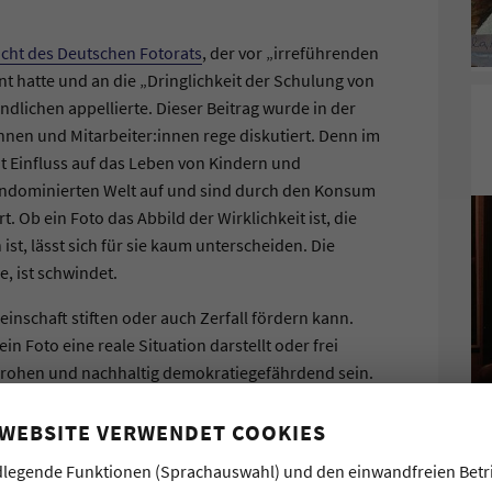
icht des Deutschen Fotorats
, der vor „irreführenden
nt hatte und an die „Dringlichkeit der Schulung von
lichen appellierte. Dieser Beitrag wurde in der
nnen und Mitarbeiter:innen rege diskutiert. Denn im
 Einfluss auf das Leben von Kindern und
endominierten Welt auf und sind durch den Konsum
t. Ob ein Foto das Abbild der Wirklichkeit ist, die
ist, lässt sich für sie kaum unterscheiden. Die
, ist schwindet.
meinschaft stiften oder auch Zerfall fördern kann.
n Foto eine reale Situation darstellt oder frei
drohen und nachhaltig demokratiegefährdend sein.
chlüsselkompetenz, um kritisch, reflektiert und
fassende, breit gestreute Bildlesekompetenz ist
 WEBSITE VERWENDET COOKIES
 gesellschaftlichen Miteinanders und für die
legende Funktionen (Sprachauswahl) und den einwandfreien Betr