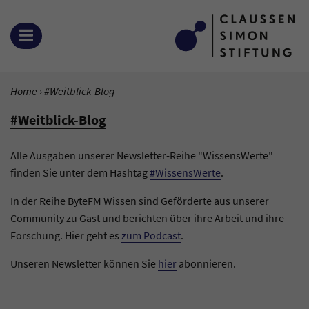
Zum Inhalt springen
MENÜ ÖFFNEN
SIE BEFINDEN SICH HIER:
Home
Aktuelle Seite:
#Weitblick-Blog
#Weitblick-Blog
Alle Ausgaben unserer Newsletter-Reihe "WissensWerte"
finden Sie unter dem Hashtag
#WissensWerte
.
In der Reihe ByteFM Wissen sind Geförderte aus unserer
Community zu Gast und berichten über ihre Arbeit und ihre
Forschung. Hier geht es
zum Podcast
.
Unseren Newsletter können Sie
hier
abonnieren.