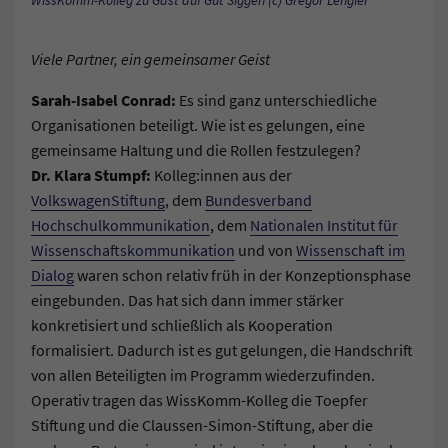
WissKomm-Kolleg zu Gast auf Gut Siggen (c) Gregor Lengler
Viele Partner, ein gemeinsamer Geist
Sarah-Isabel Conrad:
Es sind ganz unterschiedliche
Organisationen beteiligt. Wie ist es gelungen, eine
gemeinsame Haltung und die Rollen festzulegen?
Dr. Klara Stumpf:
Kolleg:innen aus der
VolkswagenStiftung
, dem
Bundesverband
Hochschulkommunikation
, dem
Nationalen Institut für
Wissenschaftskommunikation
und von
Wissenschaft im
Dialog
waren schon relativ früh in der Konzeptionsphase
eingebunden. Das hat sich dann immer stärker
konkretisiert und schließlich als Kooperation
formalisiert. Dadurch ist es gut gelungen, die Handschrift
von allen Beteiligten im Programm wiederzufinden.
Operativ tragen das WissKomm-Kolleg die Toepfer
Stiftung und die Claussen-Simon-Stiftung, aber die