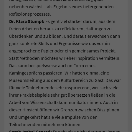
nebenbei wächst – als Ergebnis eines tiefergehenden
Reflexionsprozesses.
Dr. Klara Stumpf:
Es geht viel stärker darum, aus dem
freien Arbeiten heraus zu reflektieren, Haltungen zu
überdenken und zu bilden. Und daraus erwachsen dann
ganz konkrete Skills und Ergebnisse wie das vorhin
angesprochene Papier oder ein gemeinsames Projekt.
Statt Methoden möchten wir eher Inspiration vermitteln.
Das kann beispielsweise auch in Form eines
Kamingesprächs passieren. Wir hatten einmal eine
Museumsleitung aus dem Kulturbereich zu Gast. Das war
für viele Teilnehmende sehr inspirierend, weil sich viele
ihrer Praxisbeispiele sehr gut übersetzen ließen in die
Arbeit von Wissenschaftskommunikator:innen. Auch in
dieser Hinsicht öffnen wir Grenzen zwischen Disziplinen.
Und umgekehrt hat sie viele Impulse von den
Teilnehmenden mitnehmen können.
Sarah-Isabel Conrad:
Es geht also nicht darum zu lernen,