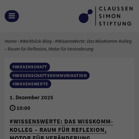
Zum Inhalt springen
MENÜ ÖFFNEN
SIE BEFINDEN SICH HIER:
Home
#Weitblick-Blog
Aktuelle Seite:
#WissensWerte: Das WissKomm-Kolleg
– Raum für Reflexion, Motor für Veränderung
#WISSENSCHAFT
#WISSENSCHAFTSKOMMUNIKATION
#WISSENSWERTE
1. Dezember 2025
10:00
#WISSENSWERTE: DAS WISSKOMM-
KOLLEG – RAUM FÜR REFLEXION,
MOTOR FÜR VERÄNDERUNG