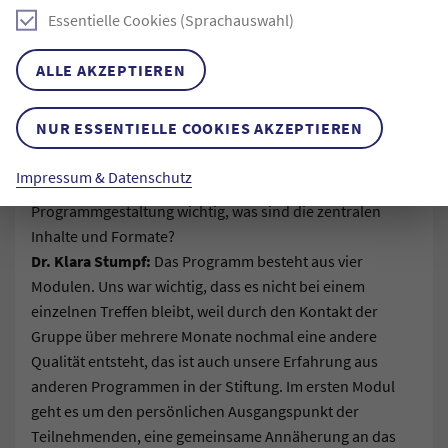
relativ schnell klar, dass wir einen sehr ähnlichen Blick
Essentielle Cookies (Sprachauswahl)
haben, Werte und Ziele teilen, wer unsere Adressat:innen
und wo vielleicht auch Grenzen des Programms sind.
ALLE AKZEPTIEREN
Gleichzeitig eint uns das Ziel, Diversität in der Gruppe
herzustellen.
NUR ESSENTIELLE COOKIES AKZEPTIEREN
Ein lernendes Programm mit nachhaltiger Wirkung
Impressum & Datenschutz
Sarah-Isabel Conrad:
Was war Euch bei der
Programmgestaltung wichtig, was sind die zentralen
Inhalte und Formate?
Dr. Klara Stumpf:
Das Programm besteht aus vier
Modulen. Uns war wichtig, dass es nicht bei einem
einzelnen Treffen bleibt, weil durch den Kontakt der
Gruppe über mehrere Monate nochmal eine andere
Qualität entsteht, das ist auch unsere Erfahrung aus
anderen Programmen in der Stiftung. Im ersten Modul
geht es um den persönlichen Ausgangspunkt der
Teilnehmenden, eine gemeinsame Annäherung an das