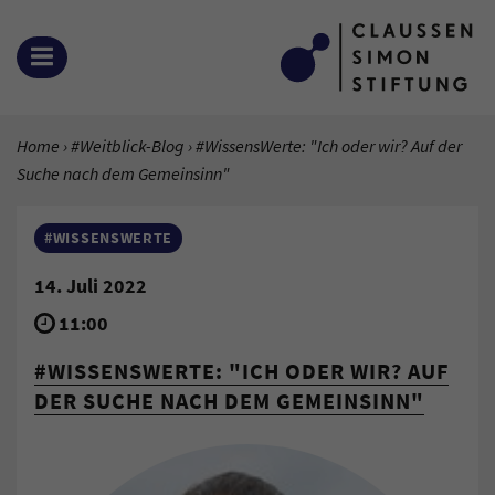
Zum Inhalt springen
MENÜ ÖFFNEN
SIE BEFINDEN SICH HIER:
Home
#Weitblick-Blog
Aktuelle Seite:
#WissensWerte: "Ich oder wir? Auf der
Suche nach dem Gemeinsinn"
#WISSENSWERTE
14. Juli 2022
11:00
#WISSENSWERTE: "ICH ODER WIR? AUF
DER SUCHE NACH DEM GEMEINSINN"