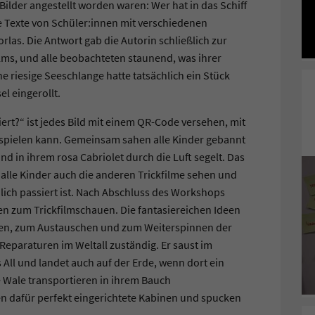
ilder angestellt worden waren: Wer hat in das Schiff
e Texte von Schüler:innen mit verschiedenen
las. Die Antwort gab die Autorin schließlich zur
lms, und alle beobachteten staunend, was ihrer
e riesige Seeschlange hatte tatsächlich ein Stück
l eingerollt.
ert?“ ist jedes Bild mit einem QR-Code versehen, mit
bspielen kann. Gemeinsam sahen alle Kinder gebannt
d in ihrem rosa Cabriolet durch die Luft segelt. Das
 alle Kinder auch die anderen Trickfilme sehen und
hlich passiert ist. Nach Abschluss des Workshops
en zum Trickfilmschauen. Die fantasiereichen Ideen
en, zum Austauschen und zum Weiterspinnen der
Reparaturen im Weltall zuständig. Er saust im
ll und landet auch auf der Erde, wenn dort ein
 Wale transportieren in ihrem Bauch
en dafür perfekt eingerichtete Kabinen und spucken