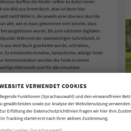
bnisse durften die Kinder selber zu Autor:innen
h ein Bild aus ihrem Buch „Was ist denn hier
mt zwölf Bildern, die jeweils eine überaus skurrile
un alle, wie es dazu gekommen sein könnte, dass
k herausgebissen wurde. Bis zum nächsten digitalen
ttelpunkt: Während der zweiwöchigen Schreibzeit, in
ern aus dem Buch gearbeitet wurde, schrieben,
. Es entstanden kreative, fantastische, witzige Texte
d zur Kommunikation wurden die Texte in einem
eweilige Altersstufe und für alle einsehbar
iv an dem Schreibprozess: Sie las die Texte, gab
 und auch Tipps zum Weiterschreiben, stellte
 WEBSITE VERWENDET COOKIES
riftstellerischen Kompetenzen ihre Wertschätzung.
legende Funktionen (Sprachauswahl) und den einwandfreien Betr
nnt auf die Kommentarfunktion im Padlet und
zu gewährleisten sowie zur Analyse der Websitenutzung verwenden
a Neuhaus.
Zur Erfüllung der Datenschutzrichtlinien fragen wir hier Ihre Zust
hr engagiert, um Fragen an die Autorin zu stellen:
Ein Tracking startet erst nach Ihrer aktiven Zustimmung.
, zu ihrem Beruf… Die Liste war lang und zeigte,
ntielle Cookies (Sprachauswahl)
 das durch die digitale Begegnung spürbar verstärkt