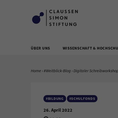
Zum Inhalt springen
ÜBER UNS
WISSENSCHAFT & HOCHSCH
SIE BEFINDEN SICH HIER:
Home
#Weitblick-Blog
Aktuelle Seite:
Digitaler Schreibworksho
#BILDUNG
#SCHULFONDS
26. April 2022