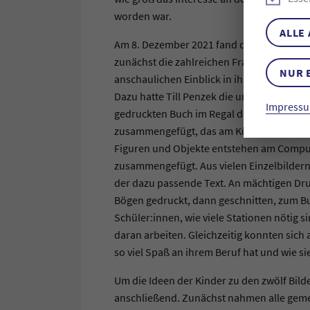
worden war.
ALLE
Am 8. Dezember 2021 fand dann die Abschl
zunächst die zahlreichen Fragen aus den 
NUR 
anschaulichen Einblick in ihre Arbeit. Vor 
Dazu hatte Till Penzek die unterschiedlich
Impressu
gedruckten Buch im Regal der Buchhandl
zusammengefügt, das am Küchenschrank an
Figuren und Objekte entstehen am Comput
zusammengefügt. Aus vielen Einzelbildern
der dazu passende Text. An mächtigen Dr
Bögen gedruckt, dann geschnitten, zum B
Schüler:innen, wie viele Stationen nötig s
daran arbeiten. Gleichzeitig konnten sich 
so viel Spaß an ihrem Beruf hat und wie s
Um die Ideen der Kinder zu den zwölf Bilde
anschließend. Zunächst nahmen alle geme