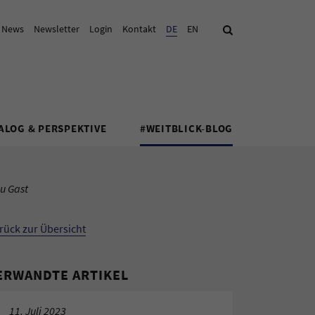
& News
Newsletter
Login
Kontakt
Aktuelle Sprache:
DE
EN
Suche
ALOG & PERSPEKTIVE
#WEITBLICK-BLOG
u Gast
rück zur Übersicht
ERWANDTE ARTIKEL
11. Juli 2023