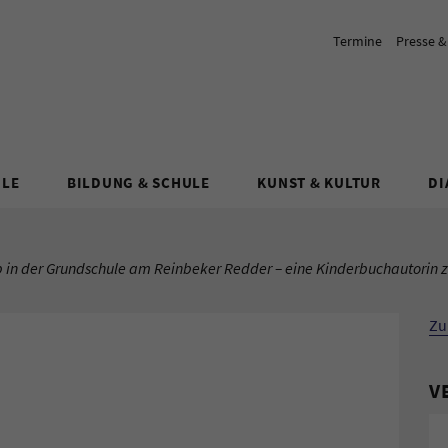
Termine
Presse 
ULE
BILDUNG & SCHULE
KUNST & KULTUR
DI
p in der Grundschule am Reinbeker Redder – eine Kinderbuchautorin z
Zu
V