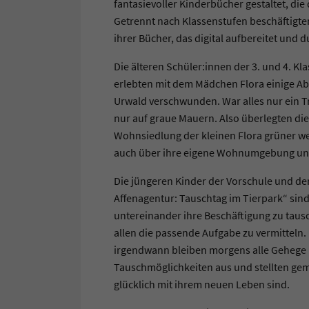
fantasievoller Kinderbücher gestaltet, die
Getrennt nach Klassenstufen beschäftigten
ihrer Bücher, das digital aufbereitet und d
Die älteren Schüler:innen der 3. und 4. Kl
erlebten mit dem Mädchen Flora einige Abe
Urwald verschwunden. War alles nur ein 
nur auf graue Mauern. Also überlegten die
Wohnsiedlung der kleinen Flora grüner w
auch über ihre eigene Wohnumgebung und
Die jüngeren Kinder der Vorschule und der
Affenagentur: Tauschtag im Tierpark“ sind
untereinander ihre Beschäftigung zu tausc
allen die passende Aufgabe zu vermitteln. 
irgendwann bleiben morgens alle Gehege le
Tauschmöglichkeiten aus und stellten ge
glücklich mit ihrem neuen Leben sind.