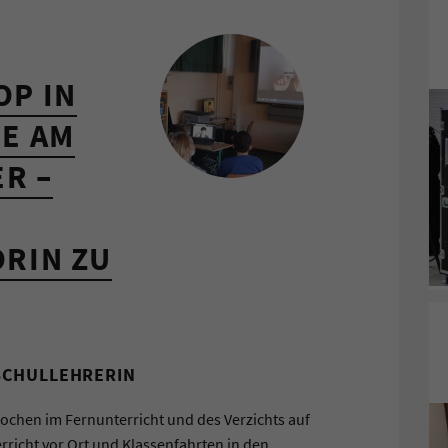
P IN
E AM
R –
RIN ZU
SCHULLEHRERIN
Wochen im Fernunterricht und des Verzichts auf
richt vor Ort und Klassenfahrten in den