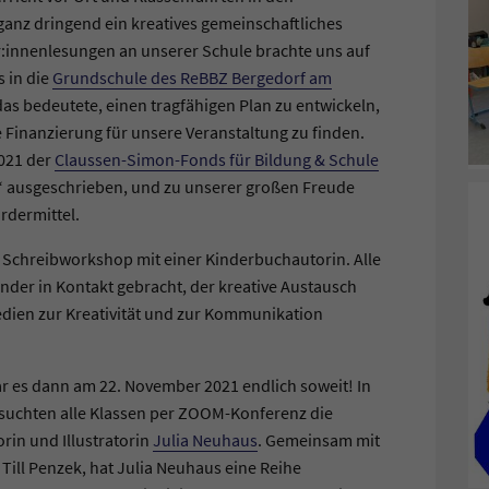
anz dringend ein kreatives gemeinschaftliches
or:innenlesungen an unserer Schule brachte uns auf
s in die
Grundschule des ReBBZ Bergedorf am
as bedeutete, einen tragfähigen Plan zu entwickeln,
e Finanzierung für unsere Veranstaltung zu finden.
2021 der
Claussen-Simon-Fonds für Bildung & Schule
!“ ausgeschrieben, und zu unserer großen Freude
ördermittel.
 Schreibworkshop mit einer Kinderbuchautorin. Alle
nder in Kontakt gebracht, der kreative Austausch
edien zur Kreativität und zur Kommunikation
r es dann am 22. November 2021 endlich soweit! In
esuchten alle Klassen per ZOOM-Konferenz die
rin und Illustratorin
Julia Neuhaus
. Gemeinsam mit
ill Penzek, hat Julia Neuhaus eine Reihe