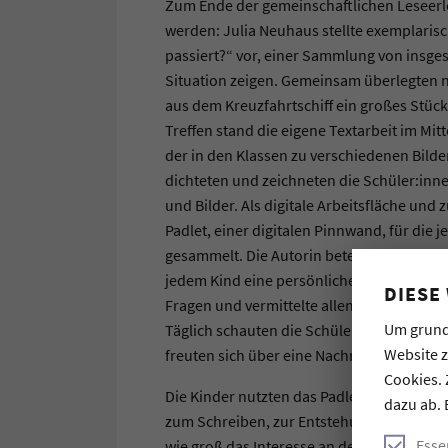
Zum Ende der gemeinschaftlichen Leseerle
werden: Julia Neuhaus stellte exemplarisc
passiert?“ vor, einer Sammlung von insgesa
Situation zeigen. Gemeinsam überlegten n
aus dem Kreuzfahrtschiff ein großes Stüc
Treffen stand die eigene Textarbeit im Mi
der in den Klassen zu verschiedenen Bild
dichteten und zeichneten die Schüler:innen
und Bilder. Als digitale Arbeitsfläche un
Padlet, einer digitalen Pinnwand, für die j
gesammelt. Die Autorin beteiligte sich akt
jedem Kind eine persönliche Rückmeldung
DIESE
Fragen und vermittelte allen so neben sch
Um grund
Täglich schauten die Schüler:innen gespa
Website 
freuten sich über eine Nachricht von Juli
Cookies. 
Die Kinder nutzten das Padlet außerdem se
dazu ab. 
zum Schreiben, zur Entstehung eines Buchs
Esse
wie groß das Interesse an dem Thema war,