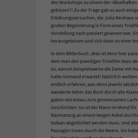
des Workshops zu einem der rätselhaften B
gebissen?! Zu der Frage gab es auch einig
Erklärungsversuchen, die Julia Neuhaus vor
großen Begeisterung in Form eines Trickfi
Vorstellung nach passiert gewesen war. Ein
herausgebissen und sich dann zu einer Inse
In dem Bilderbuch „Was ist denn hier passi
dem man den jeweiligen Trickfilm dazu a
zu, warum beispielsweise die Dame mit Hun
hatte niemand erwartet! Natürlich wollten
endlich erfahren, was denn jeweils tatsäc
wanderte daher das Buch durch alle Klass
gaben viel Anlass zum gemeinsamen Lach
Geschichten: So ist der Mann im Mond für 
Raumanzug an einem langen Kabel durchs A
Vulkan abgedichtet werden muss. Und alle
Passagier:innen durch die Meere. Sie hab
ihre Fahrgäste sanft an den Strand…