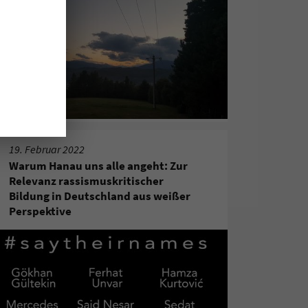
19. Februar 2022
Warum Hanau uns alle angeht: Zur
Relevanz rassismuskritischer
Bildung in Deutschland aus weißer
Perspektive