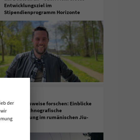
Entwicklungsziel im
Stipendienprogramm Horizonte
5. April 2022
ieb der
Beziehungsweise forschen: Einblicke
in meine ethnografische
 wir
Feldforschung im rumänischen Jiu-
immung
Tal