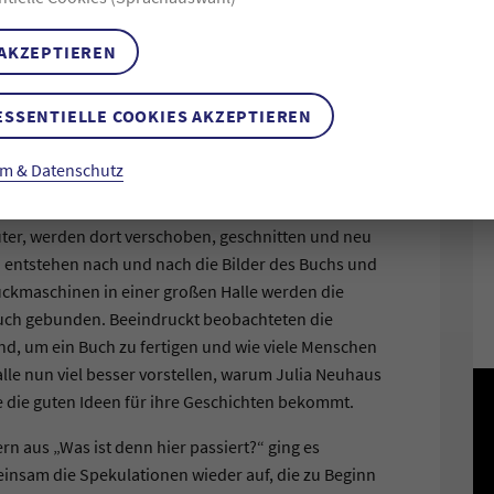
 AKZEPTIEREN
ussveranstaltung statt: Im Mittelpunkt standen
Klassen an Julia Neuhaus. Sie gab den Kindern einen
ESSENTIELLE COOKIES AKZEPTIEREN
allem interessierte alle: Wie wird ein Buch gemacht?
en Phasen fotografiert – von der ersten Idee bis zum
m & Datenschutz
ung: Grobe Skizzen werden zum Storyboard
geheftet wird. Der Text kommt hinzu. Erste
er, werden dort verschoben, geschnitten und neu
 entstehen nach und nach die Bilder des Buchs und
uckmaschinen in einer großen Halle werden die
uch gebunden. Beeindruckt beobachteten die
ind, um ein Buch zu fertigen und wie viele Menschen
alle nun viel besser vorstellen, warum Julia Neuhaus
ie die guten Ideen für ihre Geschichten bekommt.
rn aus „Was ist denn hier passiert?“ ging es
insam die Spekulationen wieder auf, die zu Beginn