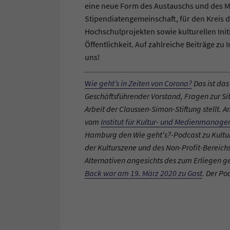
eine neue Form des Austauschs und des Mi
Stipendiatengemeinschaft, für den Kreis d
Hochschulprojekten sowie kulturellen Init
Öffentlichkeit. Auf zahlreiche Beiträge zu
uns!
W
ie geht’s in Zeiten von Corona?
Das ist da
Geschäftsführender Vorstand, Fragen zur Si
Arbeit der Claussen-Simon-Stiftung stellt. Am
vom
Institut für Kultur- und Medienmanag
Hamburg den Wie geht's?-Podcast zu Kultur i
der Kulturszene und des Non-Profit-Bereic
Alternativen angesichts des zum Erliegen
Back war am 19. März 2020 zu Gast
. Der Po