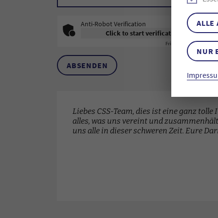
ALLE
Anti-Robot Verification
Click to start verification
Friendly
Captcha ⇗
NUR 
ABSENDEN
Impressu
Liebes CSS-Team, dies ist eine ganz tolle I
alles, was uns vereint und zusammenhält.
uns alle in dieser schweren Zeit. Eure Dar