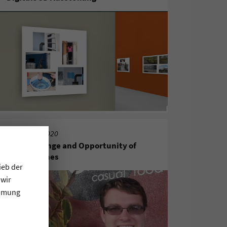
10. August 2020
The Challenge and Opportunity of
Corona Times
ieb der
 wir
immung