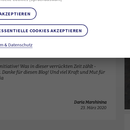
 AKZEPTIEREN
ESSENTIELLE COOKIES AKZEPTIEREN
m & Datenschutz
nitiative! Was in dieser verrückten Zeit zählt -
 Danke für diesen Blog! Und viel Kraft und Mut für
ia
Daria Marshinina
23. März 2020