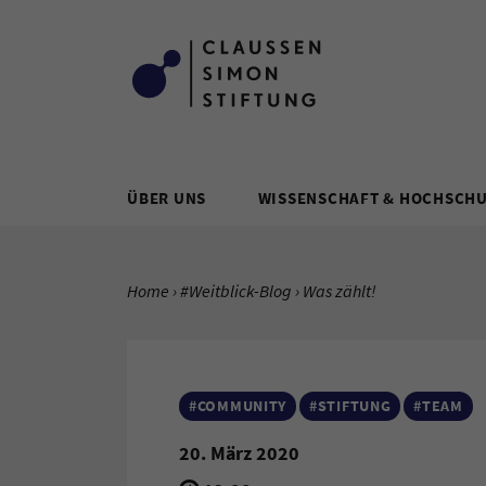
Zum Inhalt springen
ÜBER UNS
WISSENSCHAFT & HOCHSCH
SIE BEFINDEN SICH HIER:
Home
#Weitblick-Blog
Aktuelle Seite:
Was zählt!
#COMMUNITY
#STIFTUNG
#TEAM
20. März 2020