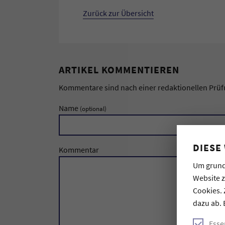
Zurück zur Übersicht
ARTIKEL KOMMENTIEREN
Kommentare sind nach einer redaktionellen Prüfun
Name
(optional)
DIESE
Kommentar
Um grund
Website 
Cookies. 
dazu ab. 
Esse